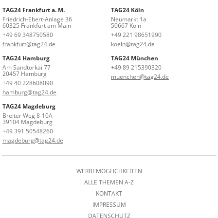
TAG24 Frankfurt a. M.
TAG24 Köln
Friedrich-Ebert-Anlage 36
Neumarkt 1a
60325 Frankfurt am Main
50667 Köln
+49 69 348750580
+49 221 98651990
frankfurt@tag24.de
koeln@tag24.de
TAG24 Hamburg
TAG24 München
Am Sandtorkai 77
+49 89 215390320
20457 Hamburg
muenchen@tag24.de
+49 40 228608090
hamburg@tag24.de
TAG24 Magdeburg
Breiter Weg 8-10A
39104 Magdeburg
+49 391 50548260
magdeburg@tag24.de
WERBEMÖGLICHKEITEN
ALLE THEMEN A-Z
KONTAKT
IMPRESSUM
DATENSCHUTZ