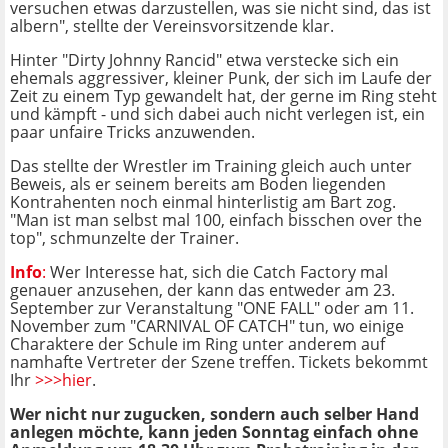
versuchen etwas darzustellen, was sie nicht sind, das ist
albern", stellte der Vereinsvorsitzende klar.
Hinter "Dirty Johnny Rancid" etwa verstecke sich ein
ehemals aggressiver, kleiner Punk, der sich im Laufe der
Zeit zu einem Typ gewandelt hat, der gerne im Ring steht
und kämpft - und sich dabei auch nicht verlegen ist, ein
paar unfaire Tricks anzuwenden.
Das stellte der Wrestler im Training gleich auch unter
Beweis, als er seinem bereits am Boden liegenden
Kontrahenten noch einmal hinterlistig am Bart zog.
"Man ist man selbst mal 100, einfach bisschen over the
top", schmunzelte der Trainer.
Info
:
Wer Interesse hat, sich die Catch Factory mal
genauer anzusehen, der kann das entweder am 23.
September zur Veranstaltung "ONE FALL" oder am 11.
November zum "CARNIVAL OF CATCH" tun, wo einige
Charaktere der Schule im Ring unter anderem auf
namhafte Vertreter der Szene treffen. Tickets bekommt
Ihr
>>>hier
.
Wer nicht nur zugucken, sondern auch selber Hand
anlegen möchte, kann jeden Sonntag einfach ohne