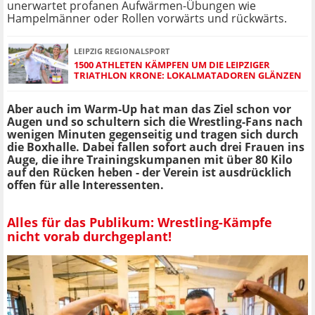
unerwartet profanen Aufwärmen-Übungen wie
Hampelmänner oder Rollen vorwärts und rückwärts.
LEIPZIG REGIONALSPORT
1500 ATHLETEN KÄMPFEN UM DIE LEIPZIGER
TRIATHLON KRONE: LOKALMATADOREN GLÄNZEN
Aber auch im Warm-Up hat man das Ziel schon vor
Augen und so schultern sich die Wrestling-Fans nach
wenigen Minuten gegenseitig und tragen sich durch
die Boxhalle. Dabei fallen sofort auch drei Frauen ins
Auge, die ihre Trainingskumpanen mit über 80 Kilo
auf den Rücken heben - der Verein ist ausdrücklich
offen für alle Interessenten.
Alles für das Publikum: Wrestling-Kämpfe
nicht vorab durchgeplant!