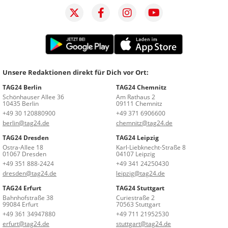
Unsere Redaktionen direkt für Dich vor Ort:
TAG24 Berlin
TAG24 Chemnitz
Schönhauser Allee 36
Am Rathaus 2
10435 Berlin
09111 Chemnitz
+49 30 120880900
+49 371 6906600
berlin@tag24.de
chemnitz@tag24.de
TAG24 Dresden
TAG24 Leipzig
Ostra-Allee 18
Karl-Liebknecht-Straße 8
01067 Dresden
04107 Leipzig
+49 351 888-2424
+49 341 24250430
dresden@tag24.de
leipzig@tag24.de
TAG24 Erfurt
TAG24 Stuttgart
Bahnhofstraße 38
Curiestraße 2
99084 Erfurt
70563 Stuttgart
+49 361 34947880
+49 711 21952530
erfurt@tag24.de
stuttgart@tag24.de