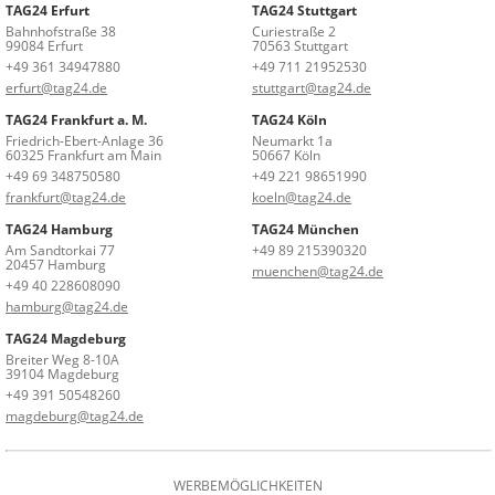
TAG24 Erfurt
TAG24 Stuttgart
Bahnhofstraße 38
Curiestraße 2
99084 Erfurt
70563 Stuttgart
+49 361 34947880
+49 711 21952530
erfurt@tag24.de
stuttgart@tag24.de
TAG24 Frankfurt a. M.
TAG24 Köln
Friedrich-Ebert-Anlage 36
Neumarkt 1a
60325 Frankfurt am Main
50667 Köln
+49 69 348750580
+49 221 98651990
frankfurt@tag24.de
koeln@tag24.de
TAG24 Hamburg
TAG24 München
Am Sandtorkai 77
+49 89 215390320
20457 Hamburg
muenchen@tag24.de
+49 40 228608090
hamburg@tag24.de
TAG24 Magdeburg
Breiter Weg 8-10A
39104 Magdeburg
+49 391 50548260
magdeburg@tag24.de
WERBEMÖGLICHKEITEN