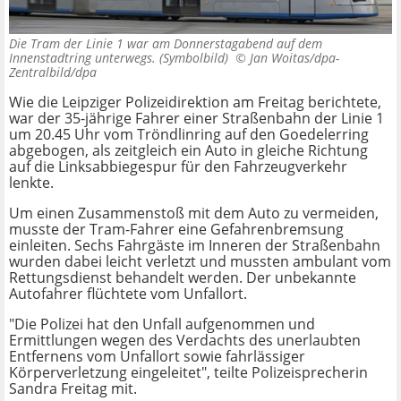
Die Tram der Linie 1 war am Donnerstagabend auf dem
Innenstadtring unterwegs. (Symbolbild) ©
Jan Woitas/dpa-
Zentralbild/dpa
Wie die Leipziger Polizeidirektion am Freitag berichtete,
war der 35-jährige Fahrer einer Straßenbahn der Linie 1
um 20.45 Uhr vom Tröndlinring auf den Goedelerring
abgebogen, als zeitgleich ein Auto in gleiche Richtung
auf die Linksabbiegespur für den Fahrzeugverkehr
lenkte.
Um einen Zusammenstoß mit dem Auto zu vermeiden,
musste der Tram-Fahrer eine Gefahrenbremsung
einleiten. Sechs Fahrgäste im Inneren der Straßenbahn
wurden dabei leicht verletzt und mussten ambulant vom
Rettungsdienst behandelt werden. Der unbekannte
Autofahrer flüchtete vom Unfallort.
"Die Polizei hat den Unfall aufgenommen und
Ermittlungen wegen des Verdachts des unerlaubten
Entfernens vom Unfallort sowie fahrlässiger
Körperverletzung eingeleitet", teilte Polizeisprecherin
Sandra Freitag mit.