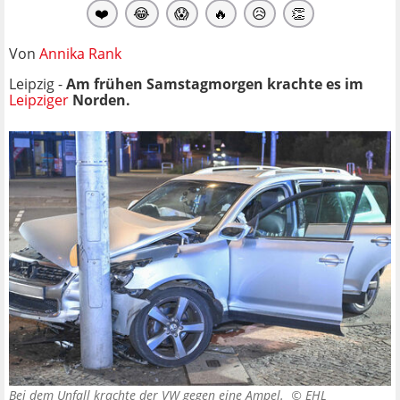
❤️
😂
😱
🔥
😥
👏
Von
Annika Rank
Leipzig -
Am frühen Samstagmorgen krachte es im
Leipziger
Norden.
Bei dem Unfall krachte der VW gegen eine Ampel. ©
EHL