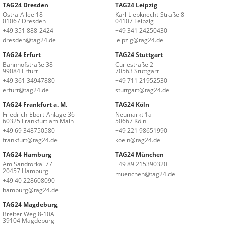
TAG24 Dresden
TAG24 Leipzig
Ostra-Allee 18
Karl-Liebknecht-Straße 8
01067 Dresden
04107 Leipzig
+49 351 888-2424
+49 341 24250430
dresden@tag24.de
leipzig@tag24.de
TAG24 Erfurt
TAG24 Stuttgart
Bahnhofstraße 38
Curiestraße 2
99084 Erfurt
70563 Stuttgart
+49 361 34947880
+49 711 21952530
erfurt@tag24.de
stuttgart@tag24.de
TAG24 Frankfurt a. M.
TAG24 Köln
Friedrich-Ebert-Anlage 36
Neumarkt 1a
60325 Frankfurt am Main
50667 Köln
+49 69 348750580
+49 221 98651990
frankfurt@tag24.de
koeln@tag24.de
TAG24 Hamburg
TAG24 München
Am Sandtorkai 77
+49 89 215390320
20457 Hamburg
muenchen@tag24.de
+49 40 228608090
hamburg@tag24.de
TAG24 Magdeburg
Breiter Weg 8-10A
39104 Magdeburg