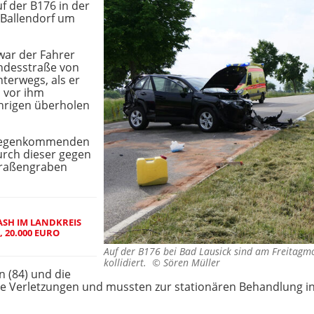
f der B176 in der
 Ballendorf um
war der Fahrer
undesstraße von
nterwegs, als er
n vor ihm
hrigen überholen
ntgegenkommenden
urch dieser gegen
Straßengraben
SH IM LANDKREIS
, 20.000 EURO
Auf der B176 bei Bad Lausick sind am Freitag
kollidiert. ©
Sören Müller
n (84) und die
ere Verletzungen und mussten zur stationären Behandlung in