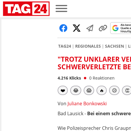
TAG24
REGIONALES
SACHSEN
L
"TROTZ UNKLARER VE
SCHWERVERLETZTE BEI
4.216
Klicks
0
Reaktionen
❤️
😂
😱
🔥
😥
👏
Von
Juliane Bonkowski
Bad Lausick -
Bei einem schwer
Wie Polizeisprecher Chris Graup