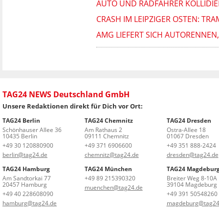
AUTO UND RADFAHRER KOLLIDIERE
CRASH IM LEIPZIGER OSTEN: TR
AMG LIEFERT SICH AUTORENNEN,
TAG24 NEWS Deutschland GmbH
Unsere Redaktionen direkt für Dich vor Ort:
TAG24 Berlin
TAG24 Chemnitz
TAG24 Dresden
Schönhauser Allee 36
Am Rathaus 2
Ostra-Allee 18
10435 Berlin
09111 Chemnitz
01067 Dresden
+49 30 120880900
+49 371 6906600
+49 351 888-2424
berlin@tag24.de
chemnitz@tag24.de
dresden@tag24.de
TAG24 Hamburg
TAG24 München
TAG24 Magdebur
Am Sandtorkai 77
+49 89 215390320
Breiter Weg 8-10A
20457 Hamburg
39104 Magdeburg
muenchen@tag24.de
+49 40 228608090
+49 391 50548260
hamburg@tag24.de
magdeburg@tag24