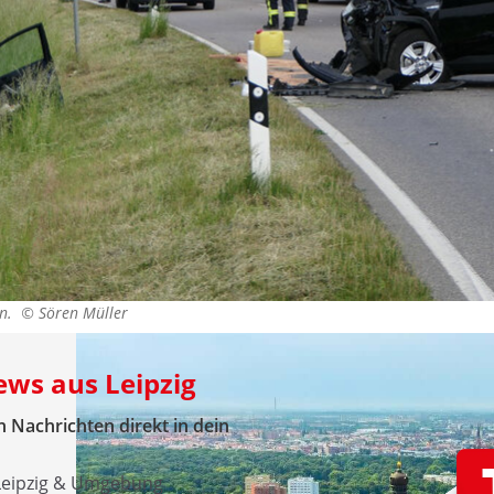
den. ©
Sören Müller
ews aus Leipzig
 Nachrichten direkt in dein
 Leipzig & Umgebung