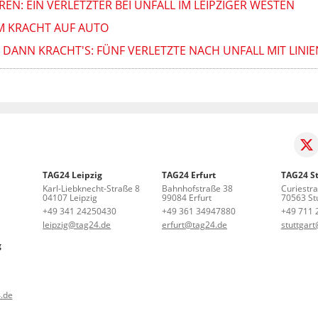
N: EIN VERLETZTER BEI UNFALL IM LEIPZIGER WESTEN
AM KRACHT AUF AUTO
 DANN KRACHT'S: FÜNF VERLETZTE NACH UNFALL MIT LINI
TAG24 Leipzig
TAG24 Erfurt
TAG24 St
Karl-Liebknecht-Straße 8
Bahnhofstraße 38
Curiestr
04107 Leipzig
99084 Erfurt
70563 Stu
+49 341 24250430
+49 361 34947880
+49 711 
leipzig@tag24.de
erfurt@tag24.de
stuttgar
g
.de