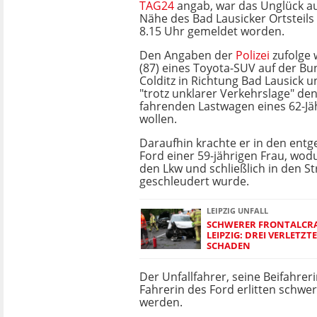
TAG24
angab, war das Unglück au
Nähe des Bad Lausicker Ortsteils
8.15 Uhr gemeldet worden.
Den Angaben der
Polizei
zufolge 
(87) eines Toyota-SUV auf der B
Colditz in Richtung Bad Lausick u
"trotz unklarer Verkehrslage" de
fahrenden Lastwagen eines 62-Jä
wollen.
Daraufhin krachte er in den e
Ford einer 59-jährigen Frau, wod
den Lkw und schließlich in den 
geschleudert wurde.
LEIPZIG UNFALL
SCHWERER FRONTALCRA
LEIPZIG: DREI VERLETZTE
SCHADEN
Der Unfallfahrer, seine Beifahreri
Fahrerin des Ford erlitten schw
werden.