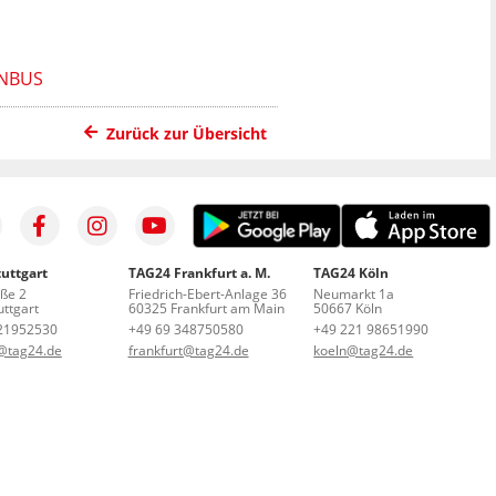
ENBUS
Zurück zur Übersicht
uttgart
TAG24 Frankfurt a. M.
TAG24 Köln
aße 2
Friedrich-Ebert-Anlage 36
Neumarkt 1a
ttgart
60325 Frankfurt am Main
50667 Köln
21952530
+49 69 348750580
+49 221 98651990
t@tag24.de
frankfurt@tag24.de
koeln@tag24.de