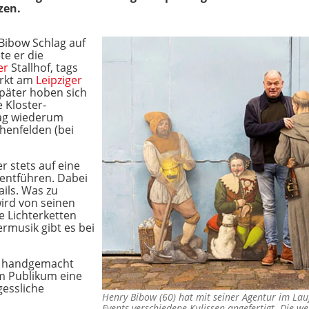
zen.
 Bibow Schlag auf
te er die
er
Stallhof, tags
arkt am
Leipziger
später hoben sich
e Kloster-
tag wiederum
henfelden (bei
r stets auf eine
 entführen. Dabei
ails. Was zu
wird von seinen
e Lichterketten
musik gibt es bei
n handgemacht
em Publikum eine
essliche
Henry Bibow (60) hat mit seiner Agentur im Lauf
Events verschiedene Kulissen angefertigt. Die w