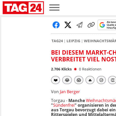
TAG24
LEIPZIG
WEIHNACHTSMÄRK
BEI DIESEM MARKT-C
VERBREITET VIEL NOS
2.706
Klicks
0
Reaktionen
❤️
😂
😱
🔥
😥
👏
Von
Jan Berger
Torgau -
Manche
Weihnachtsmä
"
Sündenfrei
" organisieren in 
aus Torgau bevorzugt dabei ein 
Ritterspielen und Mittelaltermär