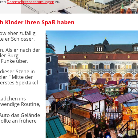
eren
Datenschutzbestimmungen
zu.
ch Kinder ihren Spaß haben
w eher zufällig.
e er Schlosser,
n. Als er nach der
der Burg
 Funke über.
 dieser Szene in
ler." Mitte der
 erstes Spektakel
 Rädchen ins
otwendige Routine,
 Auto das Gelände
sollte an frühere