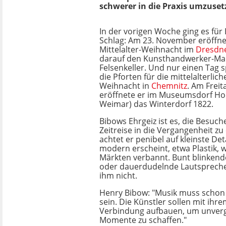
schwerer in die Praxis umzuset
In der vorigen Woche ging es für
Schlag: Am 23. November eröffne
Mittelalter-Weihnacht im
Dresdn
darauf den Kunsthandwerker-M
Felsenkeller. Und nur einen Tag 
die Pforten für die mittelalterlich
Weihnacht in
Chemnitz
. Am Frei
eröffnete er im Museumsdorf Ho
Weimar) das Winterdorf 1822.
Bibows Ehrgeiz ist es, die Besuche
Zeitreise in die Vergangenheit zu
achtet er penibel auf kleinste Det
modern erscheint, etwa Plastik, 
Märkten verbannt. Bunt blinkend
oder dauerdudelnde Lautsprecher
ihm nicht.
Henry Bibow: "Musik muss scho
sein. Die Künstler sollen mit ihr
Verbindung aufbauen, um unverg
Momente zu schaffen."