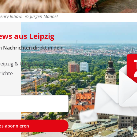
 Henry Bibow. ©
Jürgen Männel
ews aus Leipzig
 Nachrichten direkt in dein
 Leipzig & Umgebung
richte
los abonnieren