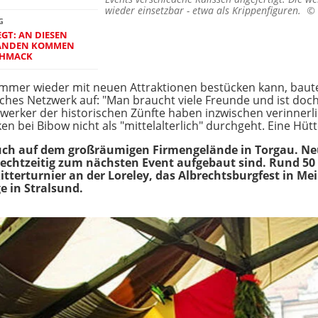
wieder einsetzbar - etwa als Krippenfiguren. ©
G
GT: AN DIESEN
ÄNDEN KOMMEN
CHMACK
immer wieder mit neuen Attraktionen bestücken kann, baut
hes Netzwerk auf: "Man braucht viele Freunde und ist doch 
erker der historischen Zünfte haben inzwischen verinnerl
n bei Bibow nicht als "mittelalterlich" durchgeht. Eine Hütt
auch auf dem großräumigen Firmengelände in Torgau. Neu
 rechtzeitig zum nächsten Event aufgebaut sind. Rund 5
itterturnier an der Loreley, das Albrechtsburgfest in Mei
e in Stralsund.