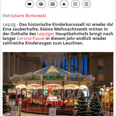
❤️
😂
😱
🔥
😥
👏
Von
Juliane Bonkowski
Leipzig -
Das historische Kinderkarussell ist wieder da!
Eine zauberhafte, kleine Weihnachtswelt mitten in
der Osthalle des
Leipziger
Hauptbahnhofs bringt nach
langer
Corona-Pause
in diesem Jahr endlich wieder
zahlreiche Kinderaugen zum Leuchten.