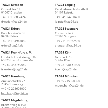
TAG24 Dresden
TAG24 Leipzig
Ostra-Allee 18
Karl-Liebknecht-Straße 8
01067 Dresden
04107 Leipzig
+49 351 888-2424
+49 341 24250430
dresden@tag24.de
leipzig@tag24.de
TAG24 Erfurt
TAG24 Stuttgart
Bahnhofstraße 38
Curiestraße 2
99084 Erfurt
70563 Stuttgart
+49 361 34947880
+49 711 21952530
erfurt@tag24.de
stuttgart@tag24.de
TAG24 Frankfurt a. M.
TAG24 Köln
Friedrich-Ebert-Anlage 36
Neumarkt 1a
60325 Frankfurt am Main
50667 Köln
+49 69 348750580
+49 221 98651990
frankfurt@tag24.de
koeln@tag24.de
TAG24 Hamburg
TAG24 München
Am Sandtorkai 77
+49 89 215390320
20457 Hamburg
muenchen@tag24.de
+49 40 228608090
hamburg@tag24.de
TAG24 Magdeburg
Breiter Weg 8-10A
39104 Magdeburg