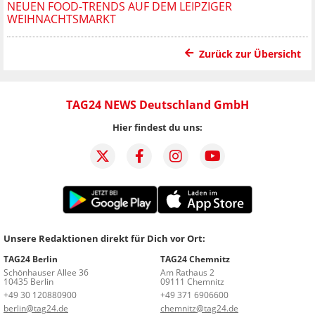
EUEN FOOD-TRENDS AUF DEM LEIPZIGER W
EIHNACHTSMARKT
Zurück zur Übersicht
TAG24 NEWS Deutschland GmbH
Hier findest du uns:
Unsere Redaktionen direkt für Dich vor Ort:
TAG24 Berlin
TAG24 Chemnitz
Schönhauser Allee 36
Am Rathaus 2
10435 Berlin
09111 Chemnitz
+49 30 120880900
+49 371 6906600
berlin@tag24.de
chemnitz@tag24.de