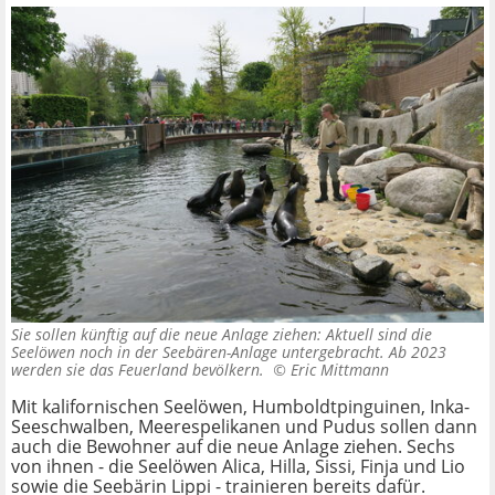
Sie sollen künftig auf die neue Anlage ziehen: Aktuell sind die
Seelöwen noch in der Seebären-Anlage untergebracht. Ab 2023
werden sie das Feuerland bevölkern. ©
Eric Mittmann
Mit kalifornischen Seelöwen, Humboldtpinguinen, Inka-
Seeschwalben, Meerespelikanen und Pudus sollen dann
auch die Bewohner auf die neue Anlage ziehen. Sechs
von ihnen - die Seelöwen Alica, Hilla, Sissi, Finja und Lio
sowie die Seebärin Lippi - trainieren bereits dafür.