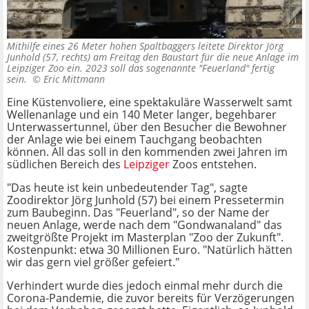
Mithilfe eines 26 Meter hohen Spaltbaggers leitete Direktor Jörg
Junhold (57, rechts) am Freitag den Baustart für die neue Anlage im
Leipziger Zoo ein. 2023 soll das sogenannte "Feuerland" fertig
sein. ©
Eric Mittmann
Eine Küstenvoliere, eine spektakuläre Wasserwelt samt
Wellenanlage und ein 140 Meter langer, begehbarer
Unterwassertunnel, über den Besucher die Bewohner
der Anlage wie bei einem Tauchgang beobachten
können. All das soll in den kommenden zwei Jahren im
südlichen Bereich des
Leipziger
Zoos entstehen.
"Das heute ist kein unbedeutender Tag", sagte
Zoodirektor Jörg Junhold (57) bei einem Pressetermin
zum Baubeginn. Das "Feuerland", so der Name der
neuen Anlage, werde nach dem "Gondwanaland" das
zweitgrößte Projekt im Masterplan "Zoo der Zukunft".
Kostenpunkt: etwa 30 Millionen Euro. "Natürlich hätten
wir das gern viel größer gefeiert."
Verhindert wurde dies jedoch einmal mehr durch die
Corona-Pandemie, die zuvor bereits für Verzögerungen