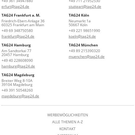
+49 361 34947880
+49 711 21952530
erfurt@tag24.de
stuttgart@tag24.de
TAG24 Frankfurt a. M.
TAG24 Köln
Friedrich-Ebert-Anlage 36
Neumarkt 1a
60325 Frankfurt am Main
50667 Köln
+49 69 348750580
+49 221 98651990
frankfurt@tag24.de
koeln@tag24.de
TAG24 Hamburg
TAG24 München
Am Sandtorkai 77
+49 89 215390320
20457 Hamburg
muenchen@tag24.de
+49 40 228608090
hamburg@tag24.de
TAG24 Magdeburg
Breiter Weg 8-10A
39104 Magdeburg
+49 391 50548260
magdeburg@tag24.de
WERBEMÖGLICHKEITEN
ALLE THEMEN A-Z
KONTAKT