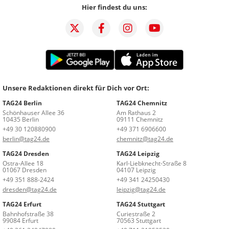
Hier findest du uns:
Unsere Redaktionen direkt für Dich vor Ort:
TAG24 Berlin
TAG24 Chemnitz
Schönhauser Allee 36
Am Rathaus 2
10435 Berlin
09111 Chemnitz
+49 30 120880900
+49 371 6906600
berlin@tag24.de
chemnitz@tag24.de
TAG24 Dresden
TAG24 Leipzig
Ostra-Allee 18
Karl-Liebknecht-Straße 8
01067 Dresden
04107 Leipzig
+49 351 888-2424
+49 341 24250430
dresden@tag24.de
leipzig@tag24.de
TAG24 Erfurt
TAG24 Stuttgart
Bahnhofstraße 38
Curiestraße 2
99084 Erfurt
70563 Stuttgart