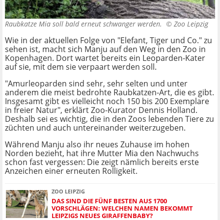
Raubkatze Mia soll bald erneut schwanger werden. ©
Zoo Leipzig
Wie in der aktuellen Folge von "Elefant, Tiger und Co." zu
sehen ist, macht sich Manju auf den Weg in den Zoo in
Kopenhagen. Dort wartet bereits ein Leoparden-Kater
auf sie, mit dem sie verpaart werden soll.
"Amurleoparden sind sehr, sehr selten und unter
anderem die meist bedrohte Raubkatzen-Art, die es gibt.
Insgesamt gibt es vielleicht noch 150 bis 200 Exemplare
in freier Natur", erklärt Zoo-Kurator Dennis Holland.
Deshalb sei es wichtig, die in den Zoos lebenden Tiere zu
züchten und auch untereinander weiterzugeben.
Während Manju also ihr neues Zuhause im hohen
Norden bezieht, hat ihre Mutter Mia den Nachwuchs
schon fast vergessen: Die zeigt nämlich bereits erste
Anzeichen einer erneuten Rolligkeit.
ZOO LEIPZIG
DAS SIND DIE FÜNF BESTEN AUS 1700
VORSCHLÄGEN: WELCHEN NAMEN BEKOMMT
LEIPZIGS NEUES GIRAFFENBABY?