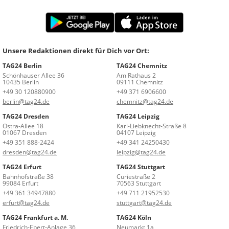
Unsere Redaktionen direkt für Dich vor Ort:
TAG24 Berlin
TAG24 Chemnitz
Schönhauser Allee 36
Am Rathaus 2
10435 Berlin
09111 Chemnitz
+49 30 120880900
+49 371 6906600
berlin@tag24.de
chemnitz@tag24.de
TAG24 Dresden
TAG24 Leipzig
Ostra-Allee 18
Karl-Liebknecht-Straße 8
01067 Dresden
04107 Leipzig
+49 351 888-2424
+49 341 24250430
dresden@tag24.de
leipzig@tag24.de
TAG24 Erfurt
TAG24 Stuttgart
Bahnhofstraße 38
Curiestraße 2
99084 Erfurt
70563 Stuttgart
+49 361 34947880
+49 711 21952530
erfurt@tag24.de
stuttgart@tag24.de
TAG24 Frankfurt a. M.
TAG24 Köln
Friedrich-Ebert-Anlage 36
Neumarkt 1a