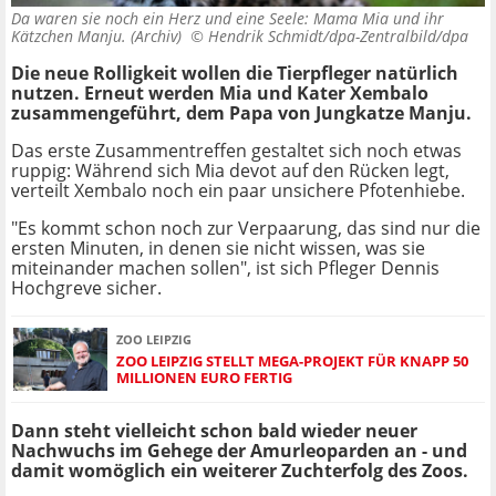
Da waren sie noch ein Herz und eine Seele: Mama Mia und ihr
Kätzchen Manju. (Archiv) ©
Hendrik Schmidt/dpa-Zentralbild/dpa
Die neue Rolligkeit wollen die Tierpfleger natürlich
nutzen. Erneut werden Mia und Kater Xembalo
zusammengeführt, dem Papa von Jungkatze Manju.
Das erste Zusammentreffen gestaltet sich noch etwas
ruppig: Während sich Mia devot auf den Rücken legt,
verteilt Xembalo noch ein paar unsichere Pfotenhiebe.
"Es kommt schon noch zur Verpaarung, das sind nur die
ersten Minuten, in denen sie nicht wissen, was sie
miteinander machen sollen", ist sich Pfleger Dennis
Hochgreve sicher.
ZOO LEIPZIG
ZOO LEIPZIG STELLT MEGA-PROJEKT FÜR KNAPP 50
MILLIONEN EURO FERTIG
Dann steht vielleicht schon bald wieder neuer
Nachwuchs im Gehege der Amurleoparden an - und
damit womöglich ein weiterer Zuchterfolg des Zoos.