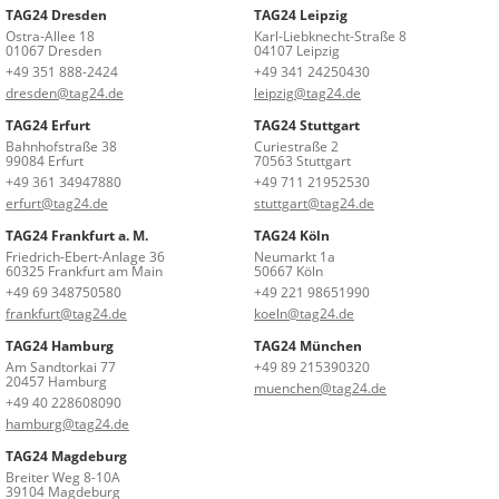
TAG24 Dresden
TAG24 Leipzig
Ostra-Allee 18
Karl-Liebknecht-Straße 8
01067 Dresden
04107 Leipzig
+49 351 888-2424
+49 341 24250430
dresden@tag24.de
leipzig@tag24.de
TAG24 Erfurt
TAG24 Stuttgart
Bahnhofstraße 38
Curiestraße 2
99084 Erfurt
70563 Stuttgart
+49 361 34947880
+49 711 21952530
erfurt@tag24.de
stuttgart@tag24.de
TAG24 Frankfurt a. M.
TAG24 Köln
Friedrich-Ebert-Anlage 36
Neumarkt 1a
60325 Frankfurt am Main
50667 Köln
+49 69 348750580
+49 221 98651990
frankfurt@tag24.de
koeln@tag24.de
TAG24 Hamburg
TAG24 München
Am Sandtorkai 77
+49 89 215390320
20457 Hamburg
muenchen@tag24.de
+49 40 228608090
hamburg@tag24.de
TAG24 Magdeburg
Breiter Weg 8-10A
39104 Magdeburg