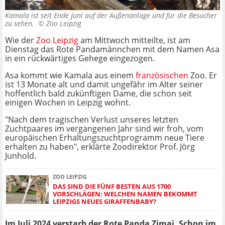
Kamala ist seit Ende Juni auf der Außenanlage und für die Besucher
zu sehen. ©
Zoo Leipzig
Wie der
Zoo Leipzig
am Mittwoch mitteilte, ist am
Dienstag das Rote Pandamännchen mit dem Namen Asa
in ein rückwärtiges Gehege eingezogen.
Asa kommt wie Kamala aus einem
französischen
Zoo. Er
ist 13 Monate alt und damit ungefähr im Alter seiner
hoffentlich bald zukünftigen Dame, die schon seit
einigen Wochen in Leipzig wohnt.
"Nach dem tragischen Verlust unseres letzten
Zuchtpaares im vergangenen Jahr sind wir froh, vom
europäischen Erhaltungszuchtprogramm neue Tiere
erhalten zu haben", erklärte Zoodirektor Prof. Jörg
Junhold.
ZOO LEIPZIG
DAS SIND DIE FÜNF BESTEN AUS 1700
VORSCHLÄGEN: WELCHEN NAMEN BEKOMMT
LEIPZIGS NEUES GIRAFFENBABY?
Im Juli 2024 verstarb der Rote Panda Zimai. Schon im