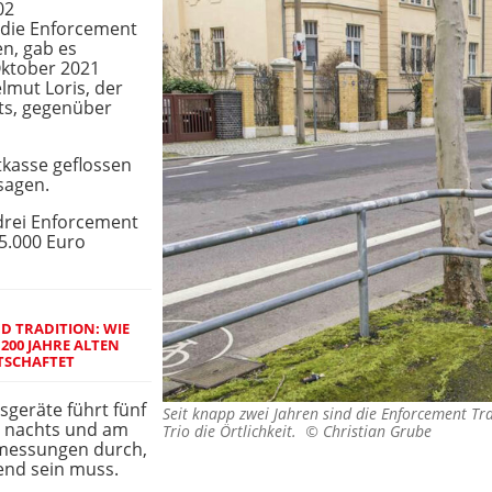
02
 die Enforcement
en, gab es
Oktober 2021
elmut Loris, der
ts, gegenüber
tkasse geflossen
 sagen.
 drei Enforcement
65.000 Euro
D TRADITION: WIE
 200 JAHRE ALTEN
TSCHAFTET
sgeräte führt fünf
Seit knapp zwei Jahren sind die Enforcement Tra
h nachts und am
Trio die Örtlichkeit. ©
Christian Grube
messungen durch,
end sein muss.