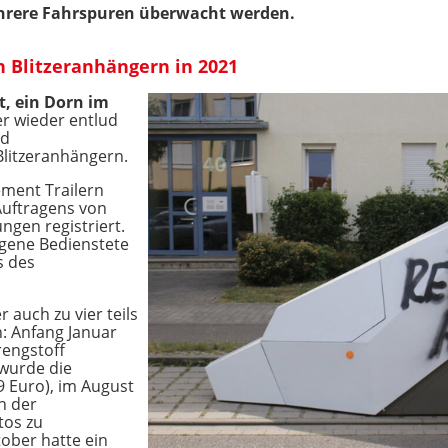
ehrere Fahrspuren überwacht werden.
 Blitzeranhängern in 2021
t, ein Dorn im
r wieder entlud
nd
Blitzeranhängern.
ment Trailern
Auftragens von
gen registriert.
igene Bedienstete
s des
 auch zu vier teils
 Anfang Januar
rengstoff
 wurde die
9 Euro), im August
n der
tos zu
tober hatte ein