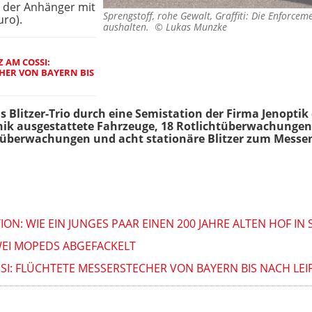
 der Anhänger mit
Sprengstoff, rohe Gewalt, Graffiti: Die Enforce
uro).
aushalten. ©
Lukas Munzke
Z AM COSSI:
HER VON BAYERN BIS
as Blitzer-Trio durch eine Semistation der Firma Jenopt
hnik ausgestattete Fahrzeuge, 18 Rotlichtüberwachungen
tüberwachungen und acht stationäre Blitzer zum Messen
ON: WIE EIN JUNGES PAAR EINEN 200 JAHRE ALTEN HOF I
WEI MOPEDS ABGEFACKELT
SSI: FLÜCHTETE MESSERSTECHER VON BAYERN BIS NACH LEI