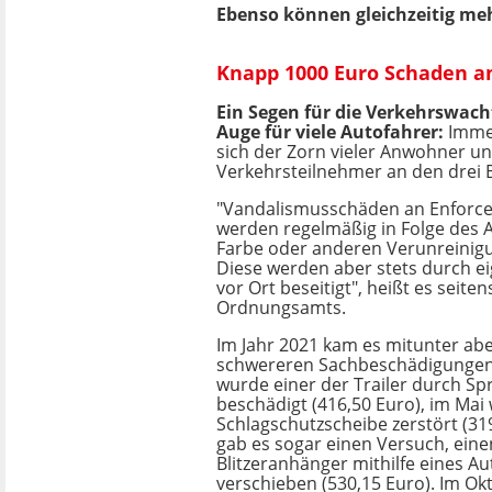
Ebenso können gleichzeitig m
Knapp 1000 Euro Schaden an
Ein Segen für die Verkehrswach
Auge für viele Autofahrer:
Imme
sich der Zorn vieler Anwohner u
Verkehrsteilnehmer an den drei 
"Vandalismusschäden an Enforce
werden regelmäßig in Folge des 
Farbe oder anderen Verunreinigun
Diese werden aber stets durch e
vor Ort beseitigt", heißt es seiten
Ordnungsamts.
Im Jahr 2021 kam es mitunter aber
schwereren Sachbeschädigungen:
wurde einer der Trailer durch Sp
beschädigt (416,50 Euro), im Mai
Schlagschutzscheibe zerstört (31
gab es sogar einen Versuch, eine
Blitzeranhänger mithilfe eines Au
verschieben (530,15 Euro). Im Ok