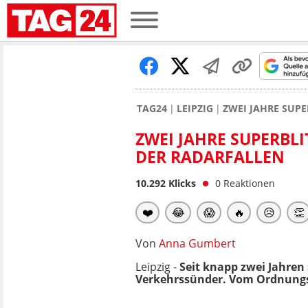
TAG24
LEIPZIG
ZWEI JAHRE SUPER
ZWEI JAHRE SUPERBLIT
DER RADARFALLEN
10.292
Klicks
0
Reaktionen
❤️
😂
😱
🔥
😥
👏
Von
Anna Gumbert
Leipzig -
Seit knapp zwei Jahren 
Verkehrssünder. Vom Ordnungsa