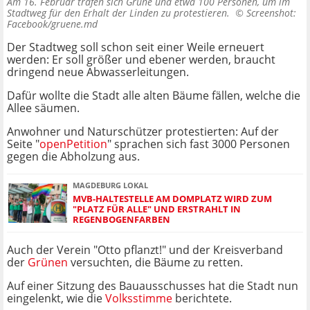
Am 16. Februar trafen sich Grüne und etwa 100 Personen, um im
Stadtweg für den Erhalt der Linden zu protestieren. ©
Screenshot:
Facebook/gruene.md
Der Stadtweg soll schon seit einer Weile erneuert
werden: Er soll größer und ebener werden, braucht
dringend neue Abwasserleitungen.
Dafür wollte die Stadt alle alten Bäume fällen, welche die
Allee säumen.
Anwohner und Naturschützer protestierten: Auf der
Seite "
openPetition
" sprachen sich fast 3000 Personen
gegen die Abholzung aus.
MAGDEBURG LOKAL
MVB-HALTESTELLE AM DOMPLATZ WIRD ZUM
"PLATZ FÜR ALLE" UND ERSTRAHLT IN
REGENBOGENFARBEN
Auch der Verein "Otto pflanzt!" und der Kreisverband
der
Grünen
versuchten, die Bäume zu retten.
Auf einer Sitzung des Bauausschusses hat die Stadt nun
eingelenkt, wie die
Volksstimme
berichtete.