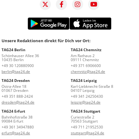
Unsere Redaktionen direkt für Dich vor Ort:
TAG24 Berlin
TAG24 Chemnitz
Schönhauser Allee 36
Am Rathaus 2
10435 Berlin
09111 Chemnitz
+49 30 120880900
+49 371 6906600
berlin@tag24.de
chemnitz@tag24.de
TAG24 Dresden
TAG24 Leipzig
Ostra-Allee 18
Karl-Liebknecht-Straße 8
01067 Dresden
04107 Leipzig
+49 351 888-2424
+49 341 24250430
dresden@tag24.de
leipzig@tag24.de
TAG24 Erfurt
TAG24 Stuttgart
Bahnhofstraße 38
Curiestraße 2
99084 Erfurt
70563 Stuttgart
+49 361 34947880
+49 711 21952530
erfurt@tag24.de
stuttgart@tag24.de