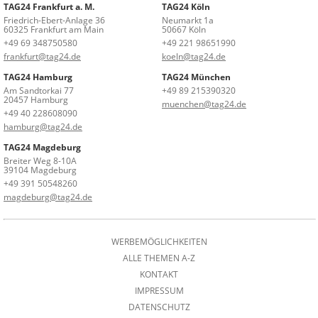
TAG24 Frankfurt a. M.
TAG24 Köln
Friedrich-Ebert-Anlage 36
Neumarkt 1a
60325 Frankfurt am Main
50667 Köln
+49 69 348750580
+49 221 98651990
frankfurt@tag24.de
koeln@tag24.de
TAG24 Hamburg
TAG24 München
Am Sandtorkai 77
+49 89 215390320
20457 Hamburg
muenchen@tag24.de
+49 40 228608090
hamburg@tag24.de
TAG24 Magdeburg
Breiter Weg 8-10A
39104 Magdeburg
+49 391 50548260
magdeburg@tag24.de
WERBEMÖGLICHKEITEN
ALLE THEMEN A-Z
KONTAKT
IMPRESSUM
DATENSCHUTZ