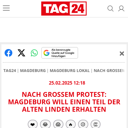
TAG24
MAGDEBURG
MAGDEBURG LOKAL
NACH GROSSEM P
25.02.2025 12:18
NACH GROSSEM PROTEST: M
AGDEBURG WILL EINEN TEIL DER A
LTEN LINDEN ERHALTEN
❤️
😂
😱
🔥
😥
👏