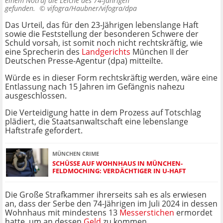
einem Notruf die Leiche des 74-Jährigen
gefunden. ©
vifogra/Haubner/vifogra/dpa
Das Urteil, das für den 23-Jährigen lebenslange Haft
sowie die Feststellung der besonderen Schwere der
Schuld vorsah, ist somit noch nicht rechtskräftig, wie
eine Sprecherin des
Landgerichts
München II der
Deutschen Presse-Agentur (dpa) mitteilte.
Würde es in dieser Form rechtskräftig werden, wäre eine
Entlassung nach 15 Jahren im Gefängnis nahezu
ausgeschlossen.
Die Verteidigung hatte in dem Prozess auf Totschlag
plädiert, die Staatsanwaltschaft eine lebenslange
Haftstrafe gefordert.
MÜNCHEN CRIME
SCHÜSSE AUF WOHNHAUS IN MÜNCHEN-
FELDMOCHING: VERDÄCHTIGER IN U-HAFT
Die Große Strafkammer ihrerseits sah es als erwiesen
an, dass der Serbe den 74-Jährigen im Juli 2024 in dessen
Wohnhaus mit mindestens 13
Messerstichen
ermordet
hatte, um an dessen
Geld
zu kommen.