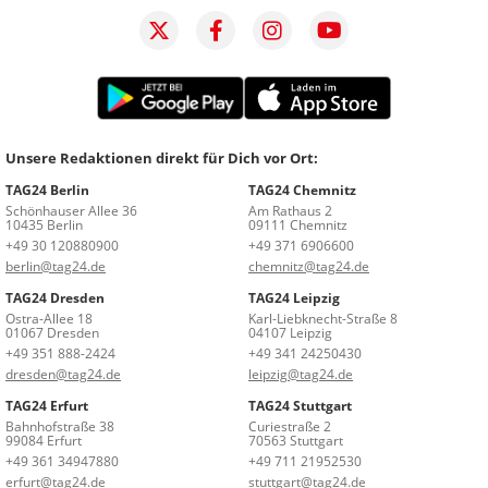
Unsere Redaktionen direkt für Dich vor Ort:
TAG24 Berlin
TAG24 Chemnitz
Schönhauser Allee 36
Am Rathaus 2
10435 Berlin
09111 Chemnitz
+49 30 120880900
+49 371 6906600
berlin@tag24.de
chemnitz@tag24.de
TAG24 Dresden
TAG24 Leipzig
Ostra-Allee 18
Karl-Liebknecht-Straße 8
01067 Dresden
04107 Leipzig
+49 351 888-2424
+49 341 24250430
dresden@tag24.de
leipzig@tag24.de
TAG24 Erfurt
TAG24 Stuttgart
Bahnhofstraße 38
Curiestraße 2
99084 Erfurt
70563 Stuttgart
+49 361 34947880
+49 711 21952530
erfurt@tag24.de
stuttgart@tag24.de