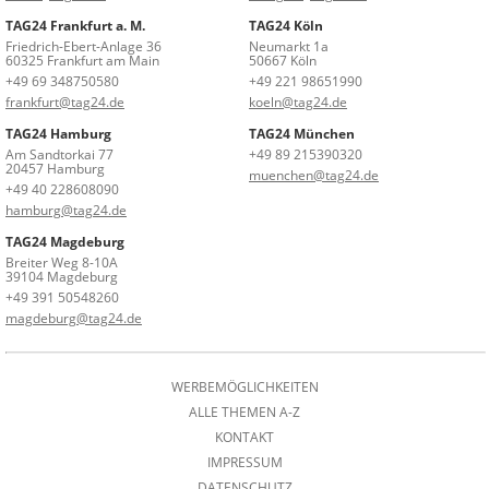
TAG24 Frankfurt a. M.
TAG24 Köln
Friedrich-Ebert-Anlage 36
Neumarkt 1a
60325 Frankfurt am Main
50667 Köln
+49 69 348750580
+49 221 98651990
frankfurt@tag24.de
koeln@tag24.de
TAG24 Hamburg
TAG24 München
Am Sandtorkai 77
+49 89 215390320
20457 Hamburg
muenchen@tag24.de
+49 40 228608090
hamburg@tag24.de
TAG24 Magdeburg
Breiter Weg 8-10A
39104 Magdeburg
+49 391 50548260
magdeburg@tag24.de
WERBEMÖGLICHKEITEN
ALLE THEMEN A-Z
KONTAKT
IMPRESSUM
DATENSCHUTZ