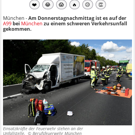
❤️
😂
😱
🔥
😥
👏
München -
Am Donnerstagnachmittag ist es auf der
A99
bei
München
zu einem schweren Verkehrsunfall
gekommen.
Einsatzkräfte der Feuerwehr stehen an der
Unfallstelle. ©
Berufsfeuerwehr München