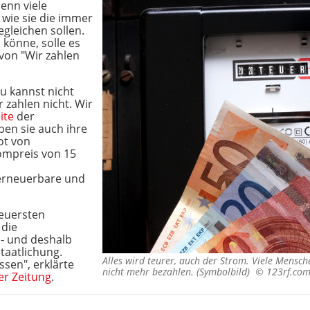
enn viele
wie sie die immer
gleichen sollen.
könne, solle es
n von "Wir zahlen
Du kannst nicht
r zahlen nicht. Wir
ite
der
ben sie auch ihre
ot von
ompreis von 15
erneuerbare und
teuersten
 die
- und deshalb
taatlichung.
Alles wird teurer, auch der Strom. Viele Mensc
ssen", erklärte
nicht mehr bezahlen. (Symbolbild) ©
123rf.com
er Zeitung
.