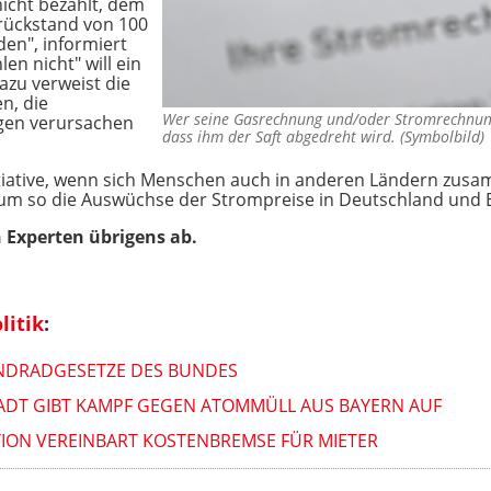
nicht bezahlt, dem
rückstand von 100
en", informiert
hlen nicht" will ein
azu verweist die
n, die
Wer seine Gasrechnung und/oder Stromrechnung
gen verursachen
dass ihm der Saft abgedreht wird. (Symbolbild
nitiative, wenn sich Menschen auch in anderen Ländern zu
 um so die Auswüchse der Strompreise in Deutschland und
 Experten übrigens ab.
litik
:
INDRADGESETZE DES BUNDES
TADT GIBT KAMPF GEGEN ATOMMÜLL AUS BAYERN AUF
TION VEREINBART KOSTENBREMSE FÜR MIETER