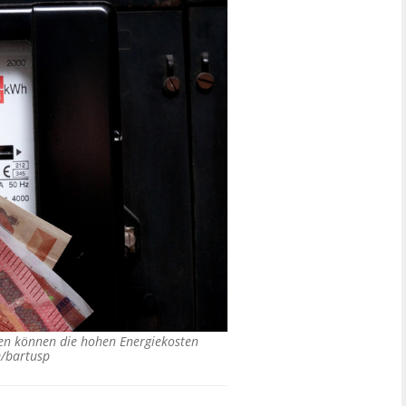
hen können die hohen Energiekosten
/bartusp