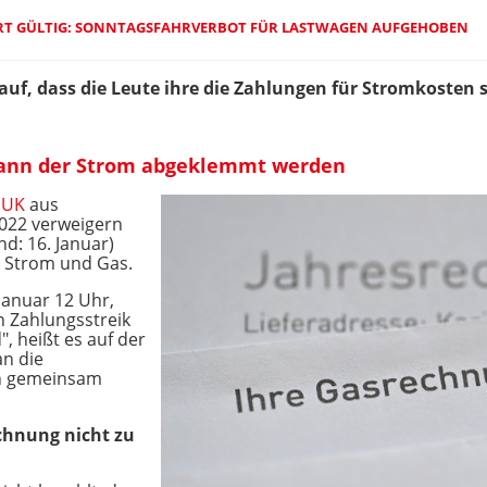
RT GÜLTIG: SONNTAGSFAHRVERBOT FÜR LASTWAGEN AUFGEHOBEN
uf, dass die Leute ihre die Zahlungen für Stromkosten 
kann der Strom abgeklemmt werden
 UK
aus
022 verweigern
d: 16. Januar)
r Strom und Gas.
Januar 12 Uhr,
n Zahlungsstreik
", heißt es auf der
n die
n gemeinsam
echnung nicht zu