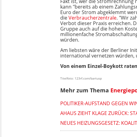
Fakt ist, wer die Stromrechnung 
kann "bereits ab einem
Zahlungs
Euro der Strom abgeklemmt werd
die
Verbraucherzentrale
. "Wir za
Verbot dieser Praxis erreichen. D
Gruppe auch auf die hohen Koste
millionenfache Stromabschaltun
würden.
Am liebsten wäre der Berliner I
international vernetzen würden,
Von einem Einzel-Boykott raten
Titelfoto: 123rf.com/bartusp
Mehr zum Thema
Energiepo
POLITIKER-AUFSTAND GEGEN W
AHAUS ZIEHT KLAGE ZURÜCK: S
NEUES HEIZUNGSGESETZ: KOALI