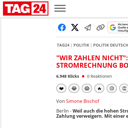
TAG24
POLITIK
POLITIK DEUTSC
"WIR ZAHLEN NICHT
STROMRECHNUNG BO
6.948
Klicks
0
Reaktionen
❤️
😂
😱
🔥
😥
👏
Von
Simone Bischof
Berlin -
Weil auch die hohen St
Zahlung verweigern. Mit einer 