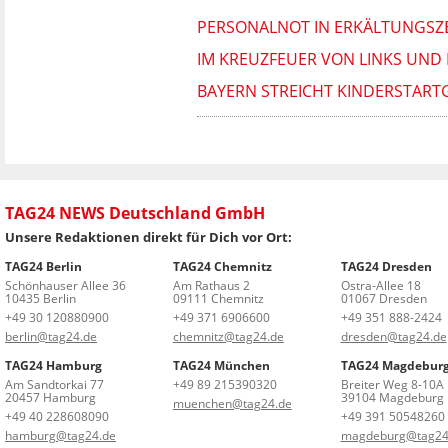
PERSONALNOT IN ERKÄLTUNGSZE
IM KREUZFEUER VON LINKS UND 
BAYERN STREICHT KINDERSTART
TAG24 NEWS Deutschland GmbH
Unsere Redaktionen direkt für Dich vor Ort:
TAG24 Berlin
TAG24 Chemnitz
TAG24 Dresden
Schönhauser Allee 36
Am Rathaus 2
Ostra-Allee 18
10435 Berlin
09111 Chemnitz
01067 Dresden
+49 30 120880900
+49 371 6906600
+49 351 888-2424
berlin@tag24.de
chemnitz@tag24.de
dresden@tag24.de
TAG24 Hamburg
TAG24 München
TAG24 Magdebur
Am Sandtorkai 77
+49 89 215390320
Breiter Weg 8-10A
20457 Hamburg
39104 Magdeburg
muenchen@tag24.de
+49 40 228608090
+49 391 50548260
hamburg@tag24.de
magdeburg@tag24