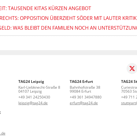
IT: TAUSENDE KITAS KÜRZEN ANGEBOT
RECHTS: OPPOSITION ÜBERZIEHT SÖDER MIT LAUTER KRITIK
GELD: WAS BLEIBT DEN FAMILIEN NOCH AN UNTERSTÜTZUN
TAG24 Leipzig
TAG24 Erfurt
TAG24 St
Karl-Liebknecht-Straße 8
Bahnhofstraße 38
Curiestr
04107 Leipzig
99084 Erfurt
70563 Stu
+49 341 24250430
+49 361 34947880
+49 711 
leipzig@tag24.de
erfurt@tag24.de
stuttgar
g
.de