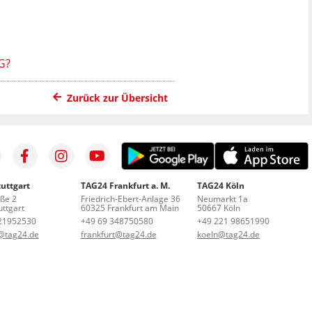
G?
Zurück zur Übersicht
uttgart
TAG24 Frankfurt a. M.
TAG24 Köln
aße 2
Friedrich-Ebert-Anlage 36
Neumarkt 1a
ttgart
60325 Frankfurt am Main
50667 Köln
21952530
+49 69 348750580
+49 221 98651990
t@tag24.de
frankfurt@tag24.de
koeln@tag24.de