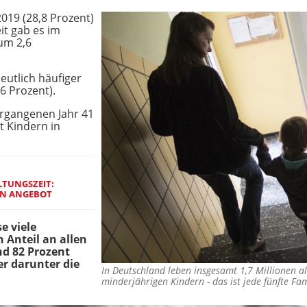
2019 (28,8 Prozent)
t gab es im
um 2,6
eutlich häufiger
6 Prozent).
ergangenen Jahr 41
t Kindern in
LTUNGSZEIT:
EN ANGEBOT
e viele
n Anteil an allen
nd 82 Prozent
er darunter die
In Deutschland leben insgesamt 1,7 Millionen a
minderjährigen Kindern - das ist jede fünfte Fa