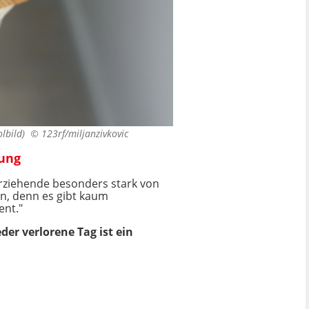
olbild) ©
123rf/miljanzivkovic
rung
nerziehende besonders stark von
ln, denn es gibt kaum
ent."
der verlorene Tag ist ein