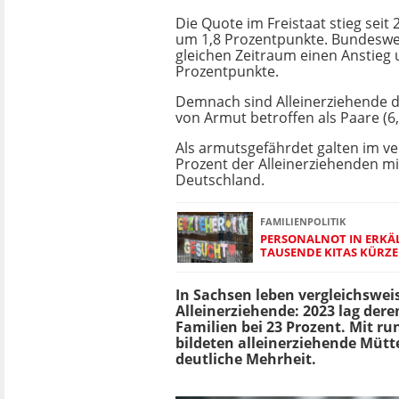
Die Quote im Freistaat stieg seit 
um 1,8 Prozentpunkte. Bundeswei
gleichen Zeitraum einen Anstieg 
Prozentpunkte.
Demnach sind Alleinerziehende d
von Armut betroffen als Paare (6,
Als armutsgefährdet galten im v
Prozent der Alleinerziehenden mi
Deutschland.
FAMILIENPOLITIK
PERSONALNOT IN ERKÄ
TAUSENDE KITAS KÜRZ
In Sachsen leben vergleichsweis
Alleinerziehende: 2023 lag dere
Familien bei 23 Prozent. Mit ru
bildeten alleinerziehende Mütt
deutliche Mehrheit.