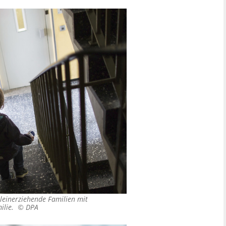
lleinerziehende Familien mit
milie. ©
DPA