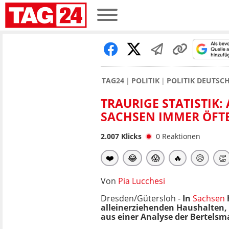
TAG24
POLITIK
POLITIK DEUTSC
TRAURIGE STATISTIK:
SACHSEN IMMER ÖFT
2.007
Klicks
0
Reaktionen
❤️
😂
😱
🔥
😥
👏
Von
Pia Lucchesi
Dresden/Gütersloh -
In
Sachsen
alleinerziehenden Haushalten, 
aus einer Analyse der Bertelsm