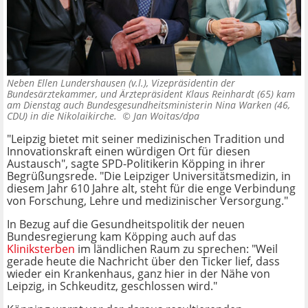
Neben Ellen Lundershausen (v.l.), Vizepräsidentin der
Bundesärztekammer, und Ärztepräsident Klaus Reinhardt (65) kam
am Dienstag auch Bundesgesundheitsministerin Nina Warken (46,
CDU) in die Nikolaikirche. ©
Jan Woitas/dpa
"Leipzig bietet mit seiner medizinischen Tradition und
Innovationskraft einen würdigen Ort für diesen
Austausch", sagte SPD-Politikerin Köpping in ihrer
Begrüßungsrede. "Die Leipziger Universitätsmedizin, in
diesem Jahr 610 Jahre alt, steht für die enge Verbindung
von Forschung, Lehre und medizinischer Versorgung."
In Bezug auf die Gesundheitspolitik der neuen
Bundesregierung kam Köpping auch auf das
Kliniksterben
im ländlichen Raum zu sprechen: "Weil
gerade heute die Nachricht über den Ticker lief, dass
wieder ein Krankenhaus, ganz hier in der Nähe von
Leipzig, in Schkeuditz, geschlossen wird."