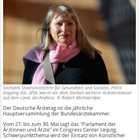
Sachsens Staatsministerin für Gesundheit und Soziales, Petra
Köpping (66, SPD), warnt vor dem Sterben weiterer Krankenhäuser
auf dem Land. (Archivfoto) ©
Robert Michael/dpa
Der Deutsche Ärztetag ist die jährliche
Hauptversammlung der Bundesärztekammer.
Vom 27. bis zum 30. Mai tagt das "Parlament der
Ärztinnen und Ärzte" im Congress Center Leipzig.
Schwerpunktthema wird der Einsatz von Künstlicher