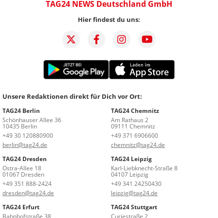
TAG24 NEWS Deutschland GmbH
Hier findest du uns:
Unsere Redaktionen direkt für Dich vor Ort:
TAG24 Berlin
TAG24 Chemnitz
Schönhauser Allee 36
Am Rathaus 2
10435 Berlin
09111 Chemnitz
+49 30 120880900
+49 371 6906600
berlin@tag24.de
chemnitz@tag24.de
TAG24 Dresden
TAG24 Leipzig
Ostra-Allee 18
Karl-Liebknecht-Straße 8
01067 Dresden
04107 Leipzig
+49 351 888-2424
+49 341 24250430
dresden@tag24.de
leipzig@tag24.de
TAG24 Erfurt
TAG24 Stuttgart
Bahnhofstraße 38
Curiestraße 2