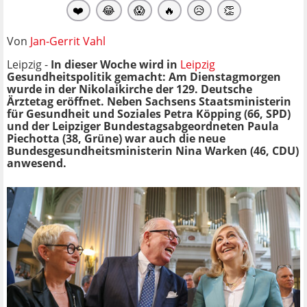
❤️
😂
😱
🔥
😥
👏
Von
Jan-Gerrit Vahl
Leipzig -
In dieser Woche wird in
Leipzig
Gesundheitspolitik gemacht: Am Dienstagmorgen
wurde in der Nikolaikirche der 129. Deutsche
Ärztetag eröffnet. Neben Sachsens Staatsministerin
für Gesundheit und Soziales Petra Köpping (66, SPD)
und der Leipziger Bundestagsabgeordneten Paula
Piechotta (38, Grüne) war auch die neue
Bundesgesundheitsministerin Nina Warken (46, CDU)
anwesend.