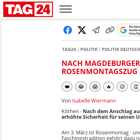
TAG24
POLITIK
POLITIK DEUTSC
NACH MAGDEBURGER 
ROSENMONTAGSZUG 
❤️
😂
😱
🔥
😥
👏
Von
Isabelle Wiermann
Köthen -
Nach dem Anschlag au
erhöhte Sicherheit für seinen 
Am 3. März ist Rosenmontag - un
Faschingstradition gehört dazu na