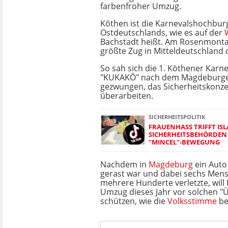
farbenfroher Umzug.
Köthen ist die Karnevalshochbur
Ostdeutschlands, wie es auf der
Bachstadt heißt. Am Rosenmontag
größte Zug in Mitteldeutschland 
So sah sich die 1. Köthener Karne
"KUKAKÖ" nach dem Magdeburge
gezwungen, das Sicherheitskonze
überarbeiten.
SICHERHEITSPOLITIK
FRAUENHASS TRIFFT IS
SICHERHEITSBEHÖRDE
"MINCEL"-BEWEGUNG
Nachdem in
Magdeburg
ein Auto
gerast war und dabei sechs Mens
mehrere Hunderte verletzte, wil
Umzug dieses Jahr vor solchen "
schützen, wie die
Volksstimme
be