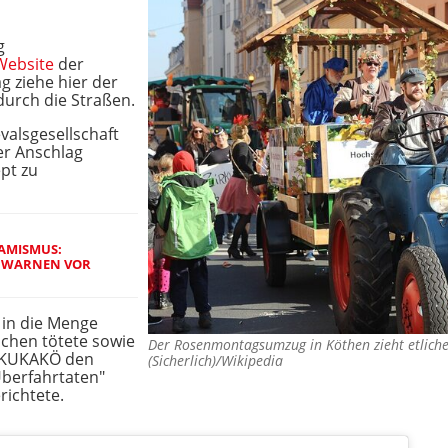
g
Website
der
 ziehe hier der
durch die Straßen.
valsgesellschaft
r Anschlag
pt zu
LAMISMUS:
N WARNEN VOR
 in die Menge
chen tötete sowie
Der Rosenmontagsumzug in Köthen zieht etliche
l KUKAKÖ den
(Sicherlich)/Wikipedia
Überfahrtaten"
richtete.