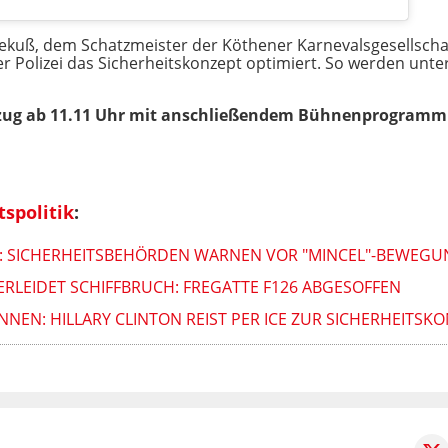
bekuß, dem Schatzmeister der Köthener Karnevalsgesellscha
 Polizei das Sicherheitskonzept optimiert. So werden unte
zug
ab 11.11 Uhr
mit anschließendem Bühnenprogramm a
tspolitik
:
S: SICHERHEITSBEHÖRDEN WARNEN VOR "MINCEL"-BEWEG
 ERLEIDET SCHIFFBRUCH: FREGATTE F126 ABGESOFFEN
NEN: HILLARY CLINTON REIST PER ICE ZUR SICHERHEITSK