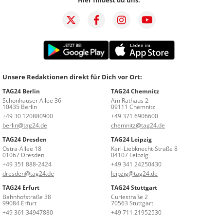
Unsere Redaktionen direkt für Dich vor Ort:
TAG24 Berlin
TAG24 Chemnitz
Schönhauser Allee 36
Am Rathaus 2
10435 Berlin
09111 Chemnitz
+49 30 120880900
+49 371 6906600
berlin@tag24.de
chemnitz@tag24.de
TAG24 Dresden
TAG24 Leipzig
Ostra-Allee 18
Karl-Liebknecht-Straße 8
01067 Dresden
04107 Leipzig
+49 351 888-2424
+49 341 24250430
dresden@tag24.de
leipzig@tag24.de
TAG24 Erfurt
TAG24 Stuttgart
Bahnhofstraße 38
Curiestraße 2
99084 Erfurt
70563 Stuttgart
+49 361 34947880
+49 711 21952530