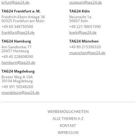
erfurt@tag24.de
stuttgart@tag24.de
TAG24 Frankfurt a. M.
TAG24 Köln
Friedrich-Ebert-Anlage 36
Neumarkt 1a
60325 Frankfurt am Main
50667 Köln
+49 69 348750580
+49 221 98651990
frankfurt@tag24.de
koeln@tag24.de
TAG24 Hamburg
TAG24 München
Am Sandtorkai 77
+49 89 215390320
20457 Hamburg
muenchen@tag24.de
+49 40 228608090
hamburg@tag24.de
TAG24 Magdeburg
Breiter Weg 8-10A
39104 Magdeburg
+49 391 50548260
magdeburg@tag24.de
WERBEMÖGLICHKEITEN
ALLE THEMEN A-Z
KONTAKT
IMPRESSUM