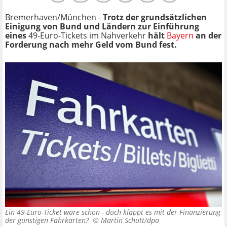
Bremerhaven/München -
Trotz der grundsätzlichen
Einigung von Bund und Ländern zur Einführung
eines
49-Euro-Tickets im Nahverkehr
hält
Bayern
an der
Forderung nach mehr Geld vom Bund fest.
Ein 49-Euro-Ticket wäre schön - doch klappt es mit der Finanzierung
der günstigen Fahrkarten? ©
Martin Schutt/dpa