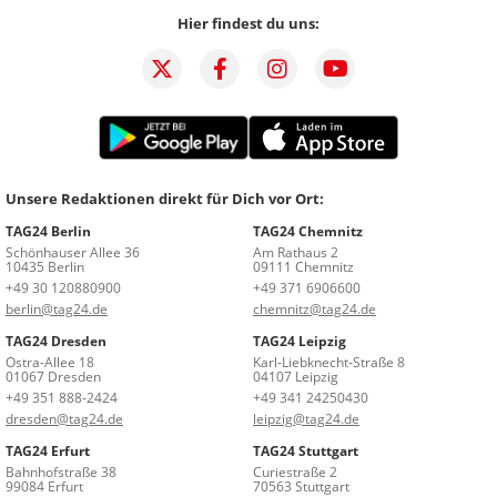
Hier findest du uns:
Unsere Redaktionen direkt für Dich vor Ort:
TAG24 Berlin
TAG24 Chemnitz
Schönhauser Allee 36
Am Rathaus 2
10435 Berlin
09111 Chemnitz
+49 30 120880900
+49 371 6906600
berlin@tag24.de
chemnitz@tag24.de
TAG24 Dresden
TAG24 Leipzig
Ostra-Allee 18
Karl-Liebknecht-Straße 8
01067 Dresden
04107 Leipzig
+49 351 888-2424
+49 341 24250430
dresden@tag24.de
leipzig@tag24.de
TAG24 Erfurt
TAG24 Stuttgart
Bahnhofstraße 38
Curiestraße 2
99084 Erfurt
70563 Stuttgart