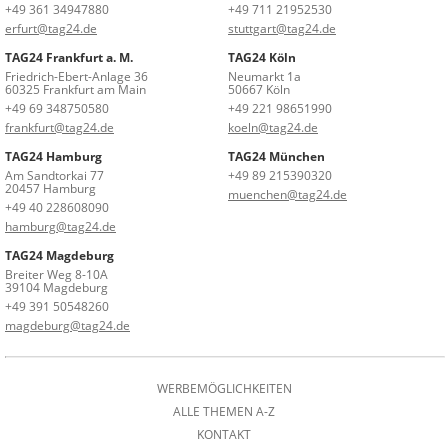
+49 361 34947880
+49 711 21952530
erfurt@tag24.de
stuttgart@tag24.de
TAG24 Frankfurt a. M.
TAG24 Köln
Friedrich-Ebert-Anlage 36
Neumarkt 1a
60325 Frankfurt am Main
50667 Köln
+49 69 348750580
+49 221 98651990
frankfurt@tag24.de
koeln@tag24.de
TAG24 Hamburg
TAG24 München
Am Sandtorkai 77
+49 89 215390320
20457 Hamburg
muenchen@tag24.de
+49 40 228608090
hamburg@tag24.de
TAG24 Magdeburg
Breiter Weg 8-10A
39104 Magdeburg
+49 391 50548260
magdeburg@tag24.de
WERBEMÖGLICHKEITEN
ALLE THEMEN A-Z
KONTAKT