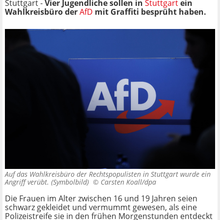
Stuttgart -
Vier Jugendliche sollen in
Stuttgart
ein
Wahlkreisbüro der
AfD
mit Graffiti besprüht haben.
Auf das Wahlkreisbüro der Rechtspopulisten in Stuttgart wurde ein
Angriff verübt. (Symbolbild) ©
Carsten Koall/dpa
Die Frauen im Alter zwischen 16 und 19 Jahren seien
schwarz gekleidet und vermummt gewesen, als eine
Polizeistreife sie in den frühen Morgenstunden entdeckt