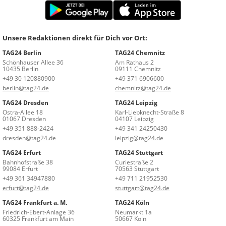
Unsere Redaktionen direkt für Dich vor Ort:
TAG24 Berlin
TAG24 Chemnitz
Schönhauser Allee 36
Am Rathaus 2
10435 Berlin
09111 Chemnitz
+49 30 120880900
+49 371 6906600
berlin@tag24.de
chemnitz@tag24.de
TAG24 Dresden
TAG24 Leipzig
Ostra-Allee 18
Karl-Liebknecht-Straße 8
01067 Dresden
04107 Leipzig
+49 351 888-2424
+49 341 24250430
dresden@tag24.de
leipzig@tag24.de
TAG24 Erfurt
TAG24 Stuttgart
Bahnhofstraße 38
Curiestraße 2
99084 Erfurt
70563 Stuttgart
+49 361 34947880
+49 711 21952530
erfurt@tag24.de
stuttgart@tag24.de
TAG24 Frankfurt a. M.
TAG24 Köln
Friedrich-Ebert-Anlage 36
Neumarkt 1a
60325 Frankfurt am Main
50667 Köln