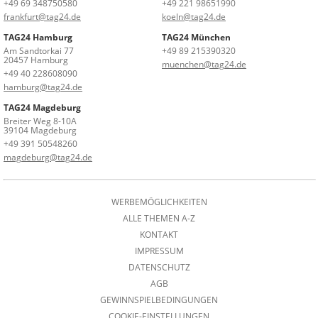
+49 69 348750580
+49 221 98651990
frankfurt@tag24.de
koeln@tag24.de
TAG24 Hamburg
TAG24 München
Am Sandtorkai 77
+49 89 215390320
20457 Hamburg
muenchen@tag24.de
+49 40 228608090
hamburg@tag24.de
TAG24 Magdeburg
Breiter Weg 8-10A
39104 Magdeburg
+49 391 50548260
magdeburg@tag24.de
WERBEMÖGLICHKEITEN
ALLE THEMEN A-Z
KONTAKT
IMPRESSUM
DATENSCHUTZ
AGB
GEWINNSPIELBEDINGUNGEN
COOKIE-EINSTELLUNGEN