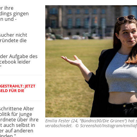
r ihre
dings gingen
n und -
esucher nicht
gründete die
der Aufgabe des
ebook leider
"
GESTRAHLT: JETZT
LD FÜR DIE G
schrittene Alter
litik für junge
rdnete über ihre
Emilia Fester (24, "Bündnis90/Die Grünen") hat
 auch selbst in
verabschiedet. ©
Screenshot/Instagram/emiliaf
er auf anderen
inden."