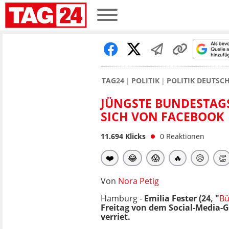
TAG24
POLITIK
POLITIK DEUTSC
JÜNGSTE BUNDESTAGS
SICH VON FACEBOOK
11.694
Klicks
0
Reaktionen
❤️
😂
😱
🔥
😥
👏
Von
Nora Petig
Hamburg -
Emilia Fester
(24, "
Bü
Freitag von dem Social-Media-
verriet.