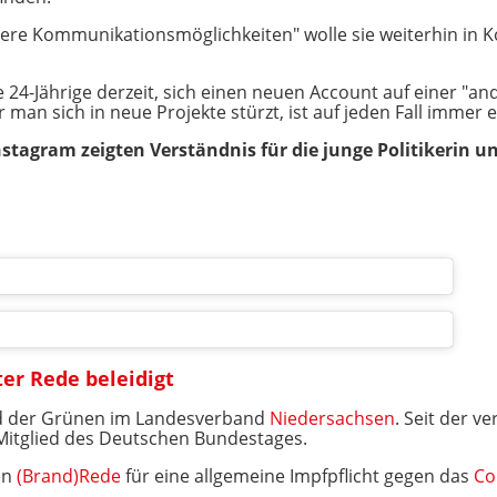
ere Kommunikationsmöglichkeiten" wolle sie weiterhin in K
e 24-Jährige derzeit, sich einen neuen Account auf einer "
and
 man sich in neue Projekte stürzt, ist auf jeden Fall immer e
nstagram zeigten Verständnis für die junge Politikerin 
m
ter Rede beleidigt
d der
Grünen im Landesverband
Niedersachsen
.
Seit der v
Mitglied des
Deutschen Bundestages
.
en
(Brand)Rede
für eine allgemeine Impfpflicht gegen das
Co