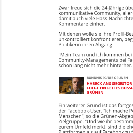
Zwar freue sich die 24-Jährige übe
kommunikative Community, aller
damit auch viele Hass-Nachrichte
Kommentare einher.
Mit denen wolle sie ihre Profil-B
unkontrolliert konfrontieren, be
Politikerin ihren Abgang.
"Mein Team und ich kommen bei 
Community-Managements bei Fac
schon lang nicht mehr hinterher.
BÜNDNIS 90/DIE GRÜNEN
HABECK ANS SIEGESTOR 
FOLGT EIN FETTES BUSSGE
RÜNEN
Ein weiterer Grund ist das fortge
der Facebook-User.
"
Ich mache Po
Menschen", so die Grünen-Abgeo
Zielgruppe. "
Und wie ihr bestimmt
eurem Umfeld merkt, sind die eh
Plattformen als auf Facebook zu f