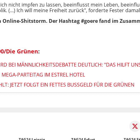
ich nicht impfen zu lassen, beeinflusst mein Leben, beeinfl
. (...)
Ich will meine Freiheit zurück", forderte Fester dama
gen Online-Shitstorm. Der Hashtag #goere fand im Zusam
90/Die Grünen
:
D BEI MÄNNLICHKEITSDEBATTE DEUTLICH: "DAS HILFT UN
 MEGA-PARTEITAG IM ESTREL HOTEL
T: JETZT FOLGT EIN FETTES BUSSGELD FÜR DIE GRÜNEN
TAG24 Leipzig
TAG24 Erfurt
TAG24 St