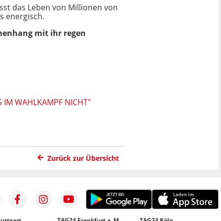
usst das Leben von Millionen von
ls energisch.
menhang mit ihr regen
S IM WAHLKAMPF NICHT"
Zurück zur Übersicht
uttgart
TAG24 Frankfurt a. M.
TAG24 Köln