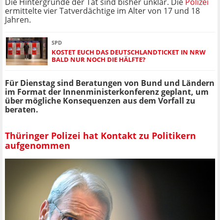
Die Hintergründe der Tat sind bisher unklar. Die
Polizei
ermittelte vier Tatverdächtige im Alter von 17 und 18
Jahren.
SPD
KOSTET EUCH DAS DEUTSCHLANDTICKET IN NRW
BALD NUR NOCH DIE HÄLFTE?
Für Dienstag sind Beratungen von Bund und Ländern
im Format der Innenministerkonferenz geplant, um
über mögliche Konsequenzen aus dem Vorfall zu
beraten.
Thüringer Polizei hat Kontakt zu Politikern
aufgenommen