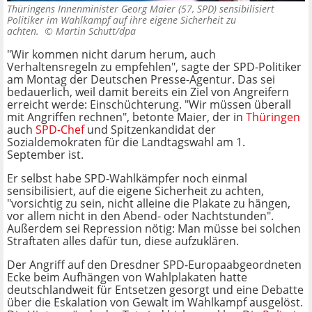
Thüringens Innenminister Georg Maier (57, SPD) sensibilisiert
Politiker im Wahlkampf auf ihre eigene Sicherheit zu
achten. ©
Martin Schutt/dpa
"Wir kommen nicht darum herum, auch
Verhaltensregeln zu empfehlen", sagte der SPD-Politiker
am Montag der Deutschen Presse-Agentur. Das sei
bedauerlich, weil damit bereits ein Ziel von Angreifern
erreicht werde: Einschüchterung. "Wir müssen überall
mit Angriffen rechnen", betonte Maier, der in
Thüringen
auch
SPD-Chef
und Spitzenkandidat der
Sozialdemokraten für die Landtagswahl am 1.
September ist.
Er selbst habe SPD-Wahlkämpfer noch einmal
sensibilisiert, auf die eigene Sicherheit zu achten,
"vorsichtig zu sein, nicht alleine die Plakate zu hängen,
vor allem nicht in den Abend- oder Nachtstunden".
Außerdem sei Repression nötig: Man müsse bei solchen
Straftaten alles dafür tun, diese aufzuklären.
Der Angriff auf den Dresdner SPD-Europaabgeordneten
Ecke beim Aufhängen von Wahlplakaten hatte
deutschlandweit für Entsetzen gesorgt und eine Debatte
über die Eskalation von Gewalt im Wahlkampf ausgelöst.