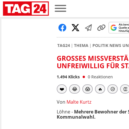
TAG24
THEMA
POLITIK NEWS U
GROSSES MISSVERSTÄN
NFREIWILLIG FÜR ST
1.494
Klicks
0
Reaktionen
❤️
😂
😱
🔥
😥
👏
Von
Malte Kurtz
Löhne -
Mehrere Bewohner der St
Kommunalwahl.