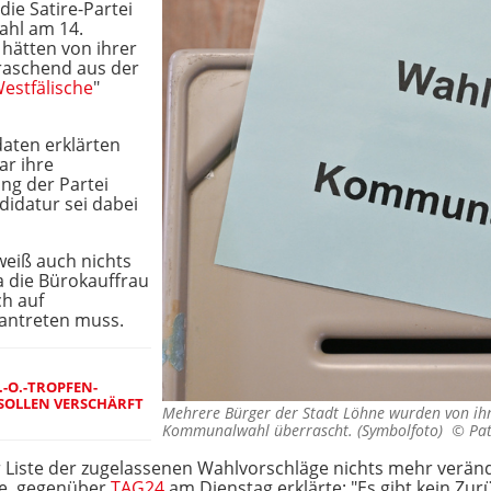
ie Satire-Partei
ahl am 14.
hätten von ihrer
rraschend aus der
estfälische
"
daten erklärten
ar ihre
ung der Partei
didatur sei dabei
 weiß auch nichts
a die Bürokauffrau
ch auf
 antreten muss.
.-O.-TROPFEN-
SOLLEN VERSCHÄRFT
Mehrere Bürger der Stadt Löhne wurden von i
Kommunalwahl überrascht. (Symbolfoto) ©
Pat
er Liste der zugelassenen Wahlvorschläge nichts mehr veränd
ne, gegenüber
TAG24
am Dienstag erklärte: "Es gibt kein Zur