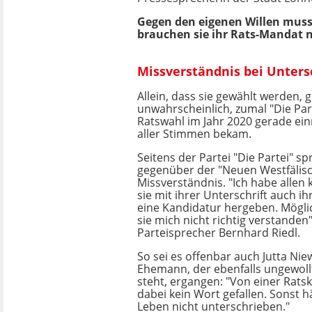
Gegen den eigenen Willen muss 
brauchen sie ihr Rats-Mandat n
Missverständnis bei Untersc
Allein, dass sie gewählt werden, gi
unwahrscheinlich, zumal "Die Part
Ratswahl im Jahr 2020 gerade ein
aller Stimmen bekam.
Seitens der Partei "Die Partei" s
gegenüber der "Neuen Westfälis
Missverständnis. "Ich habe allen 
sie mit ihrer Unterschrift auch i
eine Kandidatur hergeben. Mögl
sie mich nicht richtig verstanden"
Parteisprecher Bernhard Riedl.
So sei es offenbar auch Jutta Ni
Ehemann, der ebenfalls ungewollt
steht, ergangen: "Von einer Ratsk
dabei kein Wort gefallen. Sonst h
Leben nicht unterschrieben."