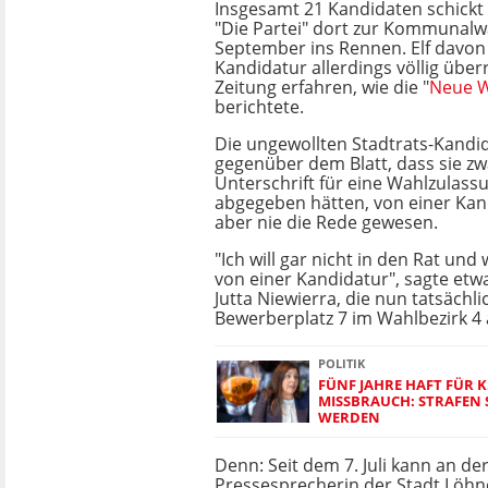
Insgesamt 21 Kandidaten schickt d
"Die Partei" dort zur Kommunalw
September ins Rennen. Elf davon 
Kandidatur allerdings völlig übe
Zeitung erfahren, wie die "
Neue W
berichtete.
Die ungewollten Stadtrats-Kandi
gegenüber dem Blatt, dass sie zw
Unterschrift für eine Wahlzulass
abgegeben hätten, von einer Kan
aber nie die Rede gewesen.
"Ich will gar nicht in den Rat und
von einer Kandidatur", sagte etw
Jutta Niewierra, die nun tatsächli
Bewerberplatz 7 im Wahlbezirk 4
POLITIK
FÜNF JAHRE HAFT FÜR K
MISSBRAUCH: STRAFEN 
WERDEN
Denn: Seit dem 7. Juli kann an d
Pressesprecherin der Stadt Löh