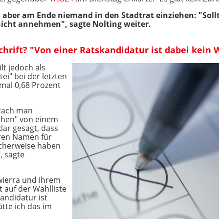
aber am Ende niemand in den Stadtrat einziehen: "Soll
icht annehmen", sagte Nolting weiter.
hrift? "Von einer Ratskandidatur ist dabei kein 
lt jedoch als
ei" bei der letzten
mal 0,68 Prozent
prach man
chen" von einem
klar gesagt, dass
hren Namen für
icherweise haben
, sagte
ewierra und ihrem
 auf der Wahlliste
andidatur ist
ätte ich das im