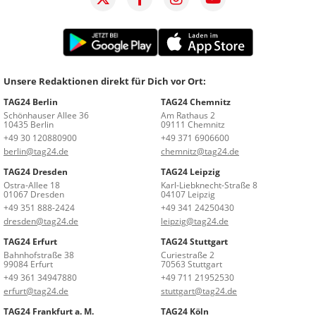
Unsere Redaktionen direkt für Dich vor Ort:
TAG24 Berlin
TAG24 Chemnitz
Schönhauser Allee 36
Am Rathaus 2
10435 Berlin
09111 Chemnitz
+49 30 120880900
+49 371 6906600
berlin@tag24.de
chemnitz@tag24.de
TAG24 Dresden
TAG24 Leipzig
Ostra-Allee 18
Karl-Liebknecht-Straße 8
01067 Dresden
04107 Leipzig
+49 351 888-2424
+49 341 24250430
dresden@tag24.de
leipzig@tag24.de
TAG24 Erfurt
TAG24 Stuttgart
Bahnhofstraße 38
Curiestraße 2
99084 Erfurt
70563 Stuttgart
+49 361 34947880
+49 711 21952530
erfurt@tag24.de
stuttgart@tag24.de
TAG24 Frankfurt a. M.
TAG24 Köln