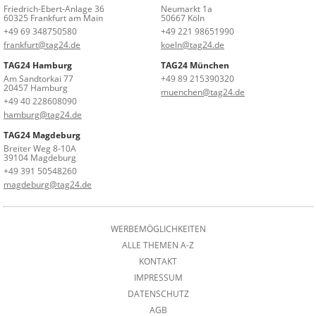
Friedrich-Ebert-Anlage 36
Neumarkt 1a
60325 Frankfurt am Main
50667 Köln
+49 69 348750580
+49 221 98651990
frankfurt@tag24.de
koeln@tag24.de
TAG24 Hamburg
TAG24 München
Am Sandtorkai 77
+49 89 215390320
20457 Hamburg
muenchen@tag24.de
+49 40 228608090
hamburg@tag24.de
TAG24 Magdeburg
Breiter Weg 8-10A
39104 Magdeburg
+49 391 50548260
magdeburg@tag24.de
WERBEMÖGLICHKEITEN
ALLE THEMEN A-Z
KONTAKT
IMPRESSUM
DATENSCHUTZ
AGB