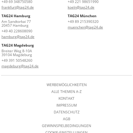
+49 69 348750580
+49 221 98651990
frankfurt@tag24.de
koeln@tag24.de
TAG24 Hamburg
TAG24 München
Am Sandtorkai 77
+49 89 215390320
20457 Hamburg
muenchen@tag24.de
+49 40 228608090
hamburg@tag24.de
TAG24 Magdeburg
Breiter Weg 8-10A
39104 Magdeburg
+49 391 50548260
magdeburg@tag24.de
WERBEMÖGLICHKEITEN
ALLE THEMEN A-Z
KONTAKT
IMPRESSUM
DATENSCHUTZ
AGB
GEWINNSPIELBEDINGUNGEN
COOKIE-EINSTELLUNGEN