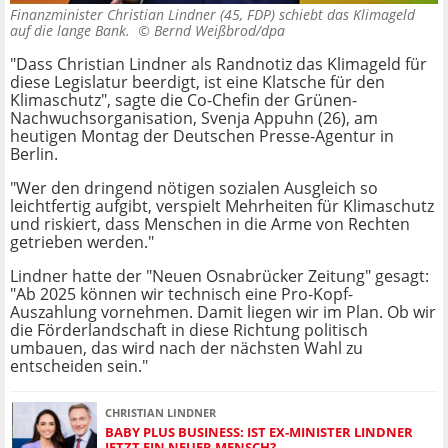
Finanzminister Christian Lindner (45, FDP) schiebt das Klimageld
auf die lange Bank. ©
Bernd Weißbrod/dpa
"Dass Christian Lindner als Randnotiz das Klimageld für
diese Legislatur beerdigt, ist eine Klatsche für den
Klimaschutz", sagte die Co-Chefin der Grünen-
Nachwuchsorganisation, Svenja Appuhn (26), am
heutigen Montag der Deutschen Presse-Agentur in
Berlin.
"Wer den dringend nötigen sozialen Ausgleich so
leichtfertig aufgibt, verspielt Mehrheiten für Klimaschutz
und riskiert, dass Menschen in die Arme von Rechten
getrieben werden."
Lindner hatte der "Neuen Osnabrücker Zeitung" gesagt:
"Ab 2025 können wir technisch eine Pro-Kopf-
Auszahlung vornehmen. Damit liegen wir im Plan. Ob wir
die Förderlandschaft in diese Richtung politisch
umbauen, das wird nach der nächsten Wahl zu
entscheiden sein."
CHRISTIAN LINDNER
BABY PLUS BUSINESS: IST EX-MINISTER LINDNER
JETZT EIN NEUER MENSCH?