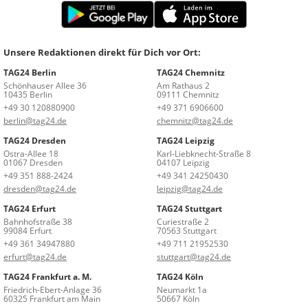
Unsere Redaktionen direkt für Dich vor Ort:
TAG24 Berlin
TAG24 Chemnitz
Schönhauser Allee 36
Am Rathaus 2
10435 Berlin
09111 Chemnitz
+49 30 120880900
+49 371 6906600
berlin@tag24.de
chemnitz@tag24.de
TAG24 Dresden
TAG24 Leipzig
Ostra-Allee 18
Karl-Liebknecht-Straße 8
01067 Dresden
04107 Leipzig
+49 351 888-2424
+49 341 24250430
dresden@tag24.de
leipzig@tag24.de
TAG24 Erfurt
TAG24 Stuttgart
Bahnhofstraße 38
Curiestraße 2
99084 Erfurt
70563 Stuttgart
+49 361 34947880
+49 711 21952530
erfurt@tag24.de
stuttgart@tag24.de
TAG24 Frankfurt a. M.
TAG24 Köln
Friedrich-Ebert-Anlage 36
Neumarkt 1a
60325 Frankfurt am Main
50667 Köln