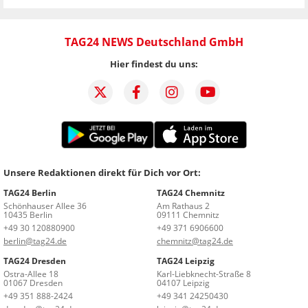
TAG24 NEWS Deutschland GmbH
Hier findest du uns:
Unsere Redaktionen direkt für Dich vor Ort:
TAG24 Berlin
TAG24 Chemnitz
Schönhauser Allee 36
Am Rathaus 2
10435 Berlin
09111 Chemnitz
+49 30 120880900
+49 371 6906600
berlin@tag24.de
chemnitz@tag24.de
TAG24 Dresden
TAG24 Leipzig
Ostra-Allee 18
Karl-Liebknecht-Straße 8
01067 Dresden
04107 Leipzig
+49 351 888-2424
+49 341 24250430