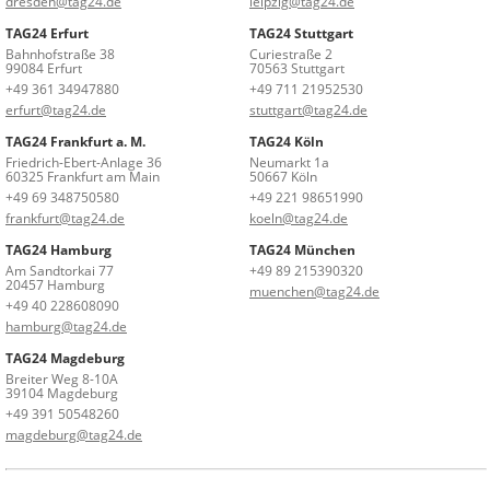
dresden@tag24.de
leipzig@tag24.de
TAG24 Erfurt
TAG24 Stuttgart
Bahnhofstraße 38
Curiestraße 2
99084 Erfurt
70563 Stuttgart
+49 361 34947880
+49 711 21952530
erfurt@tag24.de
stuttgart@tag24.de
TAG24 Frankfurt a. M.
TAG24 Köln
Friedrich-Ebert-Anlage 36
Neumarkt 1a
60325 Frankfurt am Main
50667 Köln
+49 69 348750580
+49 221 98651990
frankfurt@tag24.de
koeln@tag24.de
TAG24 Hamburg
TAG24 München
Am Sandtorkai 77
+49 89 215390320
20457 Hamburg
muenchen@tag24.de
+49 40 228608090
hamburg@tag24.de
TAG24 Magdeburg
Breiter Weg 8-10A
39104 Magdeburg
+49 391 50548260
magdeburg@tag24.de