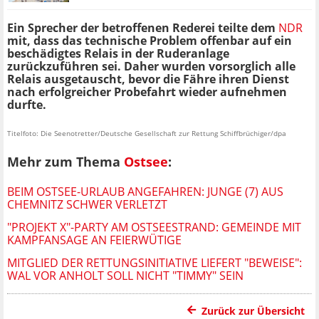
Ein Sprecher der betroffenen Rederei teilte dem
NDR
mit, dass das technische Problem offenbar auf ein
beschädigtes Relais in der Ruderanlage
zurückzuführen sei. Daher wurden vorsorglich alle
Relais ausgetauscht, bevor die Fähre ihren Dienst
nach erfolgreicher Probefahrt wieder aufnehmen
durfte.
Titelfoto: Die Seenotretter/Deutsche Gesellschaft zur Rettung Schiffbrüchiger/dpa
Mehr zum Thema
Ostsee
:
BEIM OSTSEE-URLAUB ANGEFAHREN: JUNGE (7) AUS
CHEMNITZ SCHWER VERLETZT
"PROJEKT X"-PARTY AM OSTSEESTRAND: GEMEINDE MIT
KAMPFANSAGE AN FEIERWÜTIGE
MITGLIED DER RETTUNGSINITIATIVE LIEFERT "BEWEISE":
WAL VOR ANHOLT SOLL NICHT "TIMMY" SEIN
Zurück zur Übersicht