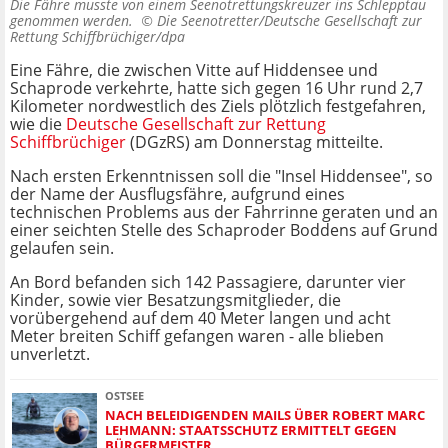
Die Fähre musste von einem Seenotrettungskreuzer ins Schlepptau
genommen werden. ©
Die Seenotretter/Deutsche Gesellschaft zur
Rettung Schiffbrüchiger/dpa
Eine Fähre, die zwischen Vitte auf Hiddensee und
Schaprode verkehrte, hatte sich gegen 16 Uhr rund 2,7
Kilometer nordwestlich des Ziels plötzlich festgefahren,
wie die
Deutsche Gesellschaft zur Rettung
Schiffbrüchiger
(DGzRS) am Donnerstag mitteilte.
Nach ersten Erkenntnissen soll die "Insel Hiddensee", so
der Name der Ausflugsfähre, aufgrund eines
technischen Problems aus der Fahrrinne geraten und an
einer seichten Stelle des Schaproder Boddens auf Grund
gelaufen sein.
An Bord befanden sich 142 Passagiere, darunter vier
Kinder, sowie vier Besatzungsmitglieder, die
vorübergehend auf dem 40 Meter langen und acht
Meter breiten Schiff gefangen waren - alle blieben
unverletzt.
OSTSEE
NACH BELEIDIGENDEN MAILS ÜBER ROBERT MARC
LEHMANN: STAATSSCHUTZ ERMITTELT GEGEN
BÜRGERMEISTER