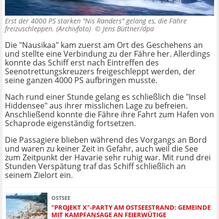
Erst der 4000 PS starken "Nis Randers" gelang es, die Fähre
freizuschleppen. (Archivfoto) ©
Jens Büttner/dpa
Die "Nausikaa" kam zuerst am Ort des Geschehens an
und stellte eine Verbindung zu der Fähre her. Allerdings
konnte das Schiff erst nach Eintreffen des
Seenotrettungskreuzers freigeschleppt werden, der
seine ganzen 4000 PS aufbringen musste.
Nach rund einer Stunde gelang es schließlich die "Insel
Hiddensee" aus ihrer misslichen Lage zu befreien.
Anschließend konnte die Fähre ihre Fahrt zum Hafen von
Schaprode eigenständig fortsetzen.
Die Passagiere blieben während des Vorgangs an Bord
und waren zu keiner Zeit in Gefahr, auch weil die See
zum Zeitpunkt der Havarie sehr ruhig war. Mit rund drei
Stunden Verspätung traf das Schiff schließlich an
seinem Zielort ein.
OSTSEE
"PROJEKT X"-PARTY AM OSTSEESTRAND: GEMEINDE
MIT KAMPFANSAGE AN FEIERWÜTIGE