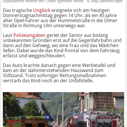
Unfallfahrer endete der Crash offenbar milde. ©
Ralf Zwiebler/dpa
Das tragische
Unglück
ereignete sich am heutigen
Donnerstagnachmittag gegen 14 Uhr, als ein 85 Jahre
alter Opel-Fahrer aus der Hummelstraße in die Ulmer
Straße in Richtung Ulm unterwegs war.
Laut
Polizeiangaben
geriet der Senior aus bislang
unbekannten Gründen erst auf die Gegenfahrbahn und
dann auf den Gehweg, wo eine Frau und das Mädchen
liefen. Dabei wurde das Kind frontal von dem Fahrzeug
erfasst und weggeschleudert.
Das Auto krachte danach gegen eine Werbetafel und
kam an der dahinterstehenden Hauswand zum
Stillstand. Trotz sofortiger Rettungsmaßnahmen
verstarb das Kind noch an der Unfallstelle.