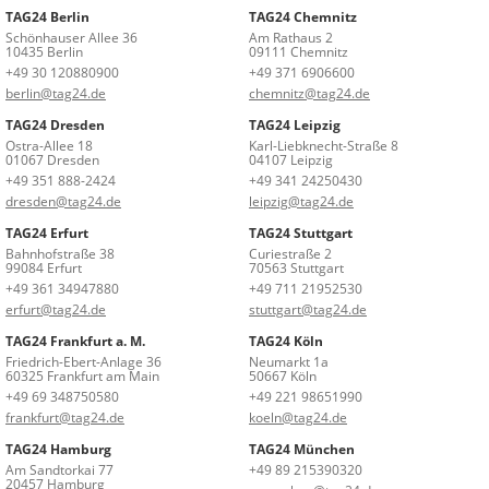
TAG24 Berlin
TAG24 Chemnitz
Schönhauser Allee 36
Am Rathaus 2
10435 Berlin
09111 Chemnitz
+49 30 120880900
+49 371 6906600
berlin@tag24.de
chemnitz@tag24.de
TAG24 Dresden
TAG24 Leipzig
Ostra-Allee 18
Karl-Liebknecht-Straße 8
01067 Dresden
04107 Leipzig
+49 351 888-2424
+49 341 24250430
dresden@tag24.de
leipzig@tag24.de
TAG24 Erfurt
TAG24 Stuttgart
Bahnhofstraße 38
Curiestraße 2
99084 Erfurt
70563 Stuttgart
+49 361 34947880
+49 711 21952530
erfurt@tag24.de
stuttgart@tag24.de
TAG24 Frankfurt a. M.
TAG24 Köln
Friedrich-Ebert-Anlage 36
Neumarkt 1a
60325 Frankfurt am Main
50667 Köln
+49 69 348750580
+49 221 98651990
frankfurt@tag24.de
koeln@tag24.de
TAG24 Hamburg
TAG24 München
Am Sandtorkai 77
+49 89 215390320
20457 Hamburg