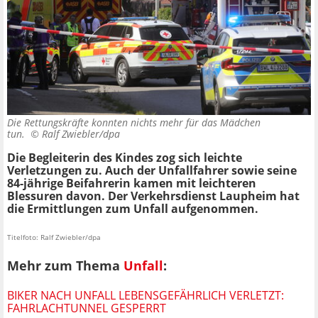
Die Rettungskräfte konnten nichts mehr für das Mädchen
tun. ©
Ralf Zwiebler/dpa
Die Begleiterin des Kindes zog sich leichte
Verletzungen zu. Auch der Unfallfahrer sowie seine
84-jährige Beifahrerin kamen mit leichteren
Blessuren davon. Der Verkehrsdienst Laupheim hat
die Ermittlungen zum Unfall aufgenommen.
Titelfoto: Ralf Zwiebler/dpa
Mehr zum Thema
Unfall
:
BIKER NACH UNFALL LEBENSGEFÄHRLICH VERLETZT:
FAHRLACHTUNNEL GESPERRT