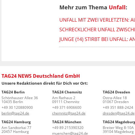
Mehr zum Thema
Unfall
:
UNFALL MIT ZWEI VERLETZTEN: 
SCHRECKLICHER UNFALL ZWISCHE
JUNGE (†4) STIRBT BEI UNFALL
TAG24 NEWS Deutschland GmbH
Unsere Redaktionen direkt für Dich vor Ort:
TAG24 Berlin
TAG24 Chemnitz
TAG24 Dresden
Schönhauser Allee 36
Am Rathaus 2
Ostra-Allee 18
10435 Berlin
09111 Chemnitz
01067 Dresden
+49 30 120880900
+49 371 6906600
+49 351 888-2424
berlin@tag24.de
chemnitz@tag24.de
dresden@tag24.de
TAG24 Hamburg
TAG24 München
TAG24 Magdebur
Am Sandtorkai 77
+49 89 215390320
Breiter Weg 8-10A
20457 Hamburg
39104 Magdeburg
muenchen@tag24.de