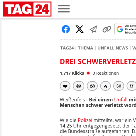
TAG24
THEMA
UNFALL NEWS
W
DREI SCHWERVERLETZ
1.717
Klicks
0
Reaktionen
❤️
😂
😱
🔥
😥
👏
Weißenfels -
Bei einem
Unfall
mit
Menschen schwer verletzt wor
Wie die
Polizei
mitteilte, war ein
14.25 Uhr entgegengesetzt der Fa
die Bundesstraße aufgefahren. 