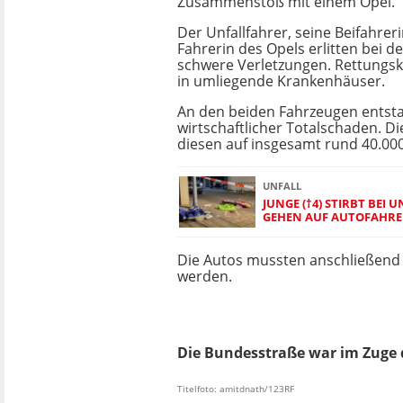
Zusammenstoß mit einem Opel.
Der Unfallfahrer, seine Beifahrer
Fahrerin des Opels erlitten bei 
schwere Verletzungen. Rettungsk
in umliegende Krankenhäuser.
An den beiden Fahrzeugen entst
wirtschaftlicher Totalschaden. Die
diesen auf insgesamt rund 40.000
UNFALL
JUNGE (†4) STIRBT BEI 
GEHEN AUF AUTOFAHRE
Die Autos mussten anschließend
werden.
Die Bundesstraße war im Zuge 
Titelfoto: amitdnath/123RF