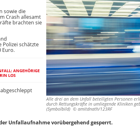
in sowie die
dem Crash allesamt
räfte brachten sie
and
 Polizei schätzte
 Euro.
UNFALL: ANGEHÖRIGE
RIN LOS
 abgeschleppt
Alle drei an dem Unfall beteiligten Personen er
durch Rettungskräfte in umliegende Kliniken ge
(Symbolbild) ©
amitdnath/123RF
der Unfallaufnahme vorübergehend gesperrt.