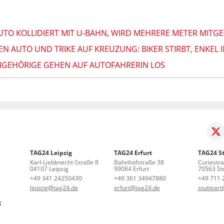
AUTO KOLLIDIERT MIT U-BAHN, WIRD MEHRERE METER MITGE
N AUTO UND TRIKE AUF KREUZUNG: BIKER STIRBT, ENKEL I
: ANGEHÖRIGE GEHEN AUF AUTOFAHRERIN LOS
TAG24 Leipzig
TAG24 Erfurt
TAG24 St
Karl-Liebknecht-Straße 8
Bahnhofstraße 38
Curiestr
04107 Leipzig
99084 Erfurt
70563 Stu
+49 341 24250430
+49 361 34947880
+49 711 
leipzig@tag24.de
erfurt@tag24.de
stuttgar
g