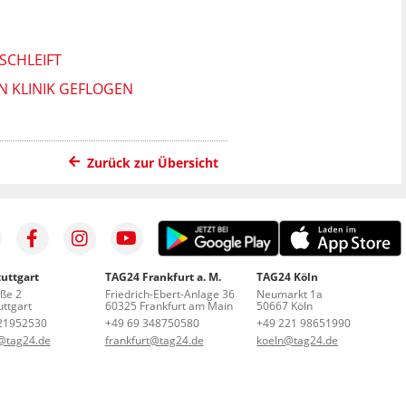
SCHLEIFT
N KLINIK GEFLOGEN
Zurück zur Übersicht
uttgart
TAG24 Frankfurt a. M.
TAG24 Köln
aße 2
Friedrich-Ebert-Anlage 36
Neumarkt 1a
ttgart
60325 Frankfurt am Main
50667 Köln
21952530
+49 69 348750580
+49 221 98651990
t@tag24.de
frankfurt@tag24.de
koeln@tag24.de