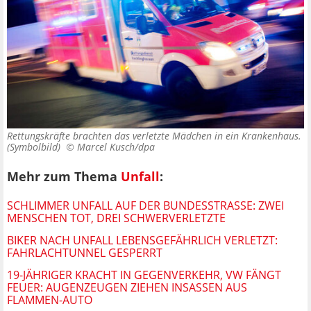
Rettungskräfte brachten das verletzte Mädchen in ein Krankenhaus.
(Symbolbild) ©
Marcel Kusch/dpa
Mehr zum Thema
Unfall
:
SCHLIMMER UNFALL AUF DER BUNDESSTRASSE: ZWEI M
ENSCHEN TOT, DREI SCHWERVERLETZTE
BIKER NACH UNFALL LEBENSGEFÄHRLICH VERLETZT:
FAHRLACHTUNNEL GESPERRT
19-JÄHRIGER KRACHT IN GEGENVERKEHR, VW FÄNGT
FEUER: AUGENZEUGEN ZIEHEN INSASSEN AUS
FLAMMEN-AUTO