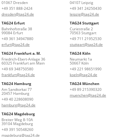
01067 Dresden
04107 Leipzig
+49 351 888-2424
+49 341 24250430
dresden@tag24.de
leipzig@tag24.de
TAG24 Erfurt
TAG24 Stuttgart
Bahnhofstraße 38
Curiestraße 2
99084 Erfurt
70563 Stuttgart
+49 361 34947880
+49 711 21952530
erfurt@tag24.de
stuttgart@tag24.de
TAG24 Frankfurt a. M.
TAG24 Köln
Friedrich-Ebert-Anlage 36
Neumarkt 1a
60325 Frankfurt am Main
50667 Köln
+49 69 348750580
+49 221 98651990
frankfurt@tag24.de
koeln@tag24.de
TAG24 Hamburg
TAG24 München
Am Sandtorkai 77
+49 89 215390320
20457 Hamburg
muenchen@tag24.de
+49 40 228608090
hamburg@tag24.de
TAG24 Magdeburg
Breiter Weg 8-10A
39104 Magdeburg
+49 391 50548260
magdeburg@tag24.de