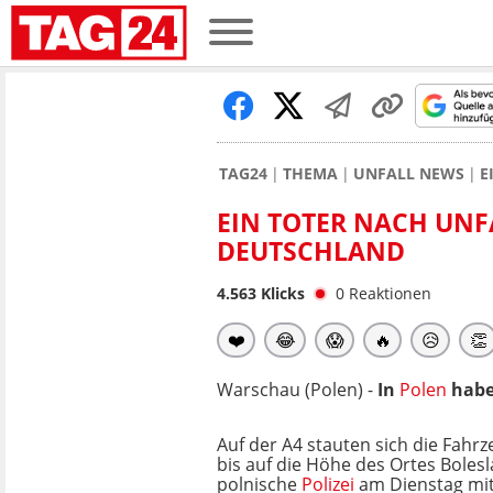
TAG24
THEMA
UNFALL NEWS
E
EIN TOTER NACH UNF
DEUTSCHLAND
4.563
Klicks
0
Reaktionen
❤️
😂
😱
🔥
😥
👏
Warschau (Polen) -
In
Polen
habe
Auf der A4 stauten sich die Fahr
bis auf die Höhe des Ortes Bolesl
polnische
Polizei
am Dienstag mitt