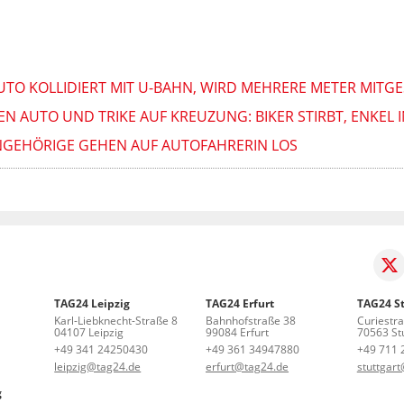
AUTO KOLLIDIERT MIT U-BAHN, WIRD MEHRERE METER MITGE
N AUTO UND TRIKE AUF KREUZUNG: BIKER STIRBT, ENKEL I
: ANGEHÖRIGE GEHEN AUF AUTOFAHRERIN LOS
TAG24 Leipzig
TAG24 Erfurt
TAG24 St
Karl-Liebknecht-Straße 8
Bahnhofstraße 38
Curiestr
04107 Leipzig
99084 Erfurt
70563 Stu
+49 341 24250430
+49 361 34947880
+49 711 
leipzig@tag24.de
erfurt@tag24.de
stuttgar
g