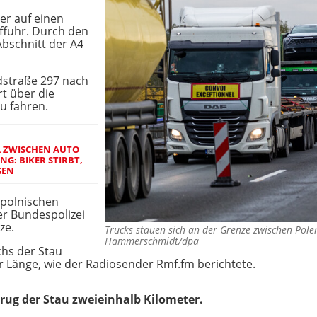
 er auf einen
ffuhr. Durch den
bschnitt der A4
dstraße 297 nach
t über die
u fahren.
L ZWISCHEN AUTO
G: BIKER STIRBT,
GEN
 polnischen
er Bundespolizei
ze.
Trucks stauen sich an der Grenze zwischen Pole
Hammerschmidt/dpa
chs der Stau
r Länge, wie der Radiosender Rmf.fm berichtete.
rug der Stau zweieinhalb Kilometer.