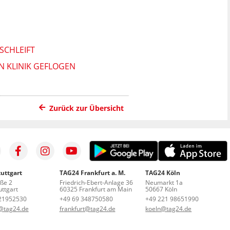
SCHLEIFT
N KLINIK GEFLOGEN
Zurück zur Übersicht
uttgart
TAG24 Frankfurt a. M.
TAG24 Köln
aße 2
Friedrich-Ebert-Anlage 36
Neumarkt 1a
ttgart
60325 Frankfurt am Main
50667 Köln
21952530
+49 69 348750580
+49 221 98651990
t@tag24.de
frankfurt@tag24.de
koeln@tag24.de