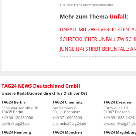
Titelfoto: Frank Hammerschmidt/dpa
Mehr zum Thema
Unfall
:
UNFALL MIT ZWEI VERLETZTEN: 
SCHRECKLICHER UNFALL ZWISCHE
JUNGE (†4) STIRBT BEI UNFALL
TAG24 NEWS Deutschland GmbH
Unsere Redaktionen direkt für Dich vor Ort:
TAG24 Berlin
TAG24 Chemnitz
TAG24 Dresden
Schönhauser Allee 36
Am Rathaus 2
Ostra-Allee 18
10435 Berlin
09111 Chemnitz
01067 Dresden
+49 30 120880900
+49 371 6906600
+49 351 888-2424
berlin@tag24.de
chemnitz@tag24.de
dresden@tag24.de
TAG24 Hamburg
TAG24 München
TAG24 Magdebur