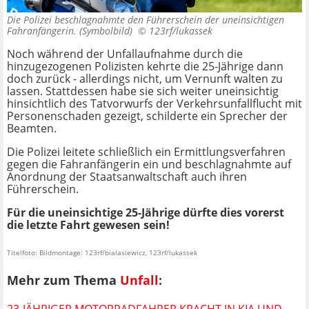
Die Polizei beschlagnahmte den Führerschein der uneinsichtigen
Fahranfängerin. (Symbolbild) ©
123rf/lukassek
Noch während der Unfallaufnahme durch die
hinzugezogenen Polizisten kehrte die 25-Jährige dann
doch zurück - allerdings nicht, um Vernunft walten zu
lassen. Stattdessen habe sie sich weiter uneinsichtig
hinsichtlich des Tatvorwurfs der Verkehrsunfallflucht mit
Personenschaden gezeigt, schilderte ein Sprecher der
Beamten.
Die Polizei leitete schließlich ein Ermittlungsverfahren
gegen die Fahranfängerin ein und beschlagnahmte auf
Anordnung der Staatsanwaltschaft auch ihren
Führerschein.
Für die uneinsichtige 25-Jährige dürfte dies vorerst
die letzte Fahrt gewesen sein!
Titelfoto: Bildmontage: 123rf/bialasiewicz, 123rf/lukassek
Mehr zum Thema
Unfall
:
23-JÄHRIGER MOTORRADFAHRER KRACHT IN KIA UND