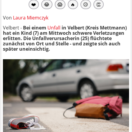
❤️
😂
😱
🔥
😥
👏
Von
Laura Miemczyk
Velbert -
Bei einem
Unfall
in Velbert (Kreis Mettmann)
hat ein Kind (7) am Mittwoch schwere Verletzungen
erlitten. Die Unfallverursacherin (25) flüchtete
zunächst von Ort und Stelle - und zeigte sich auch
später uneinsichtig.