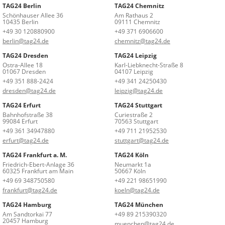
TAG24 Berlin
TAG24 Chemnitz
Schönhauser Allee 36
Am Rathaus 2
10435 Berlin
09111 Chemnitz
+49 30 120880900
+49 371 6906600
berlin@tag24.de
chemnitz@tag24.de
TAG24 Dresden
TAG24 Leipzig
Ostra-Allee 18
Karl-Liebknecht-Straße 8
01067 Dresden
04107 Leipzig
+49 351 888-2424
+49 341 24250430
dresden@tag24.de
leipzig@tag24.de
TAG24 Erfurt
TAG24 Stuttgart
Bahnhofstraße 38
Curiestraße 2
99084 Erfurt
70563 Stuttgart
+49 361 34947880
+49 711 21952530
erfurt@tag24.de
stuttgart@tag24.de
TAG24 Frankfurt a. M.
TAG24 Köln
Friedrich-Ebert-Anlage 36
Neumarkt 1a
60325 Frankfurt am Main
50667 Köln
+49 69 348750580
+49 221 98651990
frankfurt@tag24.de
koeln@tag24.de
TAG24 Hamburg
TAG24 München
Am Sandtorkai 77
+49 89 215390320
20457 Hamburg
muenchen@tag24.de