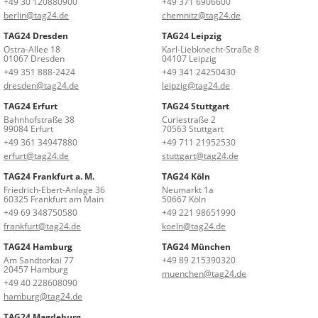
+49 30 120880900
+49 371 6906600
berlin@tag24.de
chemnitz@tag24.de
TAG24 Dresden
TAG24 Leipzig
Ostra-Allee 18
Karl-Liebknecht-Straße 8
01067 Dresden
04107 Leipzig
+49 351 888-2424
+49 341 24250430
dresden@tag24.de
leipzig@tag24.de
TAG24 Erfurt
TAG24 Stuttgart
Bahnhofstraße 38
Curiestraße 2
99084 Erfurt
70563 Stuttgart
+49 361 34947880
+49 711 21952530
erfurt@tag24.de
stuttgart@tag24.de
TAG24 Frankfurt a. M.
TAG24 Köln
Friedrich-Ebert-Anlage 36
Neumarkt 1a
60325 Frankfurt am Main
50667 Köln
+49 69 348750580
+49 221 98651990
frankfurt@tag24.de
koeln@tag24.de
TAG24 Hamburg
TAG24 München
Am Sandtorkai 77
+49 89 215390320
20457 Hamburg
muenchen@tag24.de
+49 40 228608090
hamburg@tag24.de
TAG24 Magdeburg