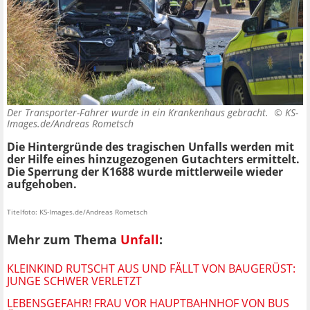
Der Transporter-Fahrer wurde in ein Krankenhaus gebracht. ©
KS-
Images.de/Andreas Rometsch
Die Hintergründe des tragischen Unfalls werden mit
der Hilfe eines hinzugezogenen Gutachters ermittelt.
Die Sperrung der K1688 wurde mittlerweile wieder
aufgehoben.
Titelfoto: KS-Images.de/Andreas Rometsch
Mehr zum Thema
Unfall
:
KLEINKIND RUTSCHT AUS UND FÄLLT VON BAUGERÜST:
JUNGE SCHWER VERLETZT
LEBENSGEFAHR! FRAU VOR HAUPTBAHNHOF VON BUS