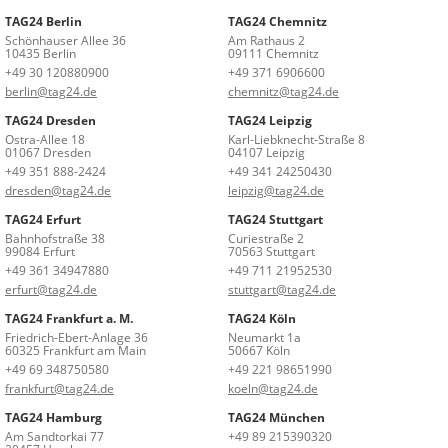
TAG24 Berlin
TAG24 Chemnitz
Schönhauser Allee 36
Am Rathaus 2
10435 Berlin
09111 Chemnitz
+49 30 120880900
+49 371 6906600
berlin@tag24.de
chemnitz@tag24.de
TAG24 Dresden
TAG24 Leipzig
Ostra-Allee 18
Karl-Liebknecht-Straße 8
01067 Dresden
04107 Leipzig
+49 351 888-2424
+49 341 24250430
dresden@tag24.de
leipzig@tag24.de
TAG24 Erfurt
TAG24 Stuttgart
Bahnhofstraße 38
Curiestraße 2
99084 Erfurt
70563 Stuttgart
+49 361 34947880
+49 711 21952530
erfurt@tag24.de
stuttgart@tag24.de
TAG24 Frankfurt a. M.
TAG24 Köln
Friedrich-Ebert-Anlage 36
Neumarkt 1a
60325 Frankfurt am Main
50667 Köln
+49 69 348750580
+49 221 98651990
frankfurt@tag24.de
koeln@tag24.de
TAG24 Hamburg
TAG24 München
Am Sandtorkai 77
+49 89 215390320