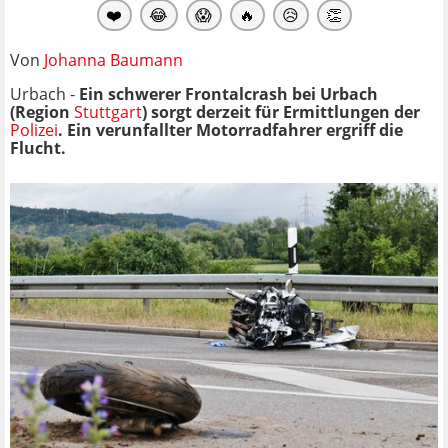
❤️
😂
😱
🔥
😥
👏
Von
Johanna Baumann
Urbach -
Ein schwerer Frontalcrash bei Urbach
(Region
Stuttgart
) sorgt derzeit für Ermittlungen der
Polizei
. Ein verunfallter Motorradfahrer ergriff die
Flucht.