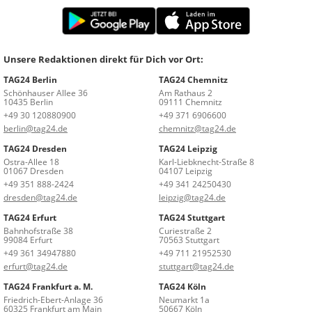
Unsere Redaktionen direkt für Dich vor Ort:
TAG24 Berlin
TAG24 Chemnitz
Schönhauser Allee 36
Am Rathaus 2
10435 Berlin
09111 Chemnitz
+49 30 120880900
+49 371 6906600
berlin@tag24.de
chemnitz@tag24.de
TAG24 Dresden
TAG24 Leipzig
Ostra-Allee 18
Karl-Liebknecht-Straße 8
01067 Dresden
04107 Leipzig
+49 351 888-2424
+49 341 24250430
dresden@tag24.de
leipzig@tag24.de
TAG24 Erfurt
TAG24 Stuttgart
Bahnhofstraße 38
Curiestraße 2
99084 Erfurt
70563 Stuttgart
+49 361 34947880
+49 711 21952530
erfurt@tag24.de
stuttgart@tag24.de
TAG24 Frankfurt a. M.
TAG24 Köln
Friedrich-Ebert-Anlage 36
Neumarkt 1a
60325 Frankfurt am Main
50667 Köln