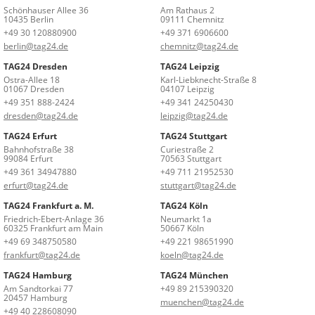
Schönhauser Allee 36
Am Rathaus 2
10435 Berlin
09111 Chemnitz
+49 30 120880900
+49 371 6906600
berlin@tag24.de
chemnitz@tag24.de
TAG24 Dresden
TAG24 Leipzig
Ostra-Allee 18
Karl-Liebknecht-Straße 8
01067 Dresden
04107 Leipzig
+49 351 888-2424
+49 341 24250430
dresden@tag24.de
leipzig@tag24.de
TAG24 Erfurt
TAG24 Stuttgart
Bahnhofstraße 38
Curiestraße 2
99084 Erfurt
70563 Stuttgart
+49 361 34947880
+49 711 21952530
erfurt@tag24.de
stuttgart@tag24.de
TAG24 Frankfurt a. M.
TAG24 Köln
Friedrich-Ebert-Anlage 36
Neumarkt 1a
60325 Frankfurt am Main
50667 Köln
+49 69 348750580
+49 221 98651990
frankfurt@tag24.de
koeln@tag24.de
TAG24 Hamburg
TAG24 München
Am Sandtorkai 77
+49 89 215390320
20457 Hamburg
muenchen@tag24.de
+49 40 228608090