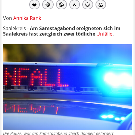
❤️
😂
😱
🔥
😥
👏
Von
Annika Rank
Saalekreis -
Am Samstagabend ereigneten sich im
Saalekreis fast zeitgleich zwei tödliche
Unfälle
.
Die Polizei war am Samstagabend gleich doppelt gefordert.