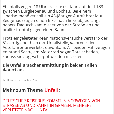
Ebenfalls gegen 18 Uhr krachte es dann auf der L183
zwischen Burgliebenau und Lochau. Bei einem
Überholmanöver soll ein 46-jähriger Autofahrer laut
Zeugenaussagen einen Bikernach links abgedrängt
haben. Dadurch kam dieser von der Straße ab und
prallte frontal gegen einen Baum.
Trotz eingeleiteter Reanimationsversuche verstarb der
51-Jährige noch an der Unfallstelle, während der
Autofahrer unverletzt davonkam. An beiden Fahrzeugen
entstand Sach-, am Motorrad sogar Totalschaden,
sodass sie abgeschleppt werden mussten.
Die Unfallursachenermittlung in beiden Fällen
dauert an.
Titelfoto: Stefan Puchner/dpa
Mehr zum Thema
Unfall
:
DEUTSCHER REISEBUS KOMMT IN NORWEGEN VON
STRASSE AB UND FÄHRT IN GRABEN: MEHRERE V
ERLETZTE NACH UNFALL