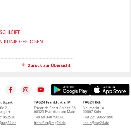
SCHLEIFT
N KLINIK GEFLOGEN
Zurück zur Übersicht
uttgart
TAG24 Frankfurt a. M.
TAG24 Köln
aße 2
Friedrich-Ebert-Anlage 36
Neumarkt 1a
ttgart
60325 Frankfurt am Main
50667 Köln
21952530
+49 69 348750580
+49 221 98651990
t@tag24.de
frankfurt@tag24.de
koeln@tag24.de