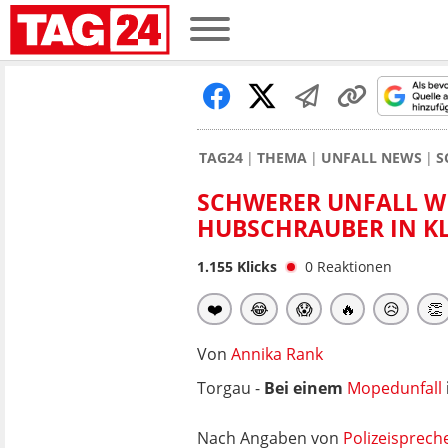
TAG24
THEMA
UNFALL NEWS
S
SCHWERER UNFALL WE
HUBSCHRAUBER IN KL
1.155
Klicks
0
Reaktionen
❤️
😂
😱
🔥
😥
👏
Von
Annika Rank
Torgau -
Bei einem
Mopedunfall
Nach Angaben von
Polizeisprech