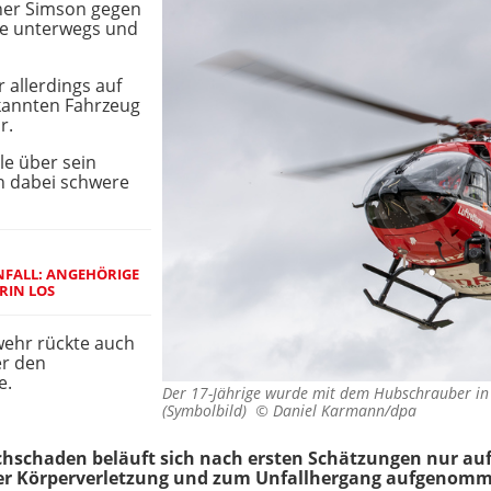
iner Simson gegen
ße unterwegs und
r allerdings auf
kannten Fahrzeug
r.
le über sein
h dabei schwere
UNFALL: ANGEHÖRIGE
RIN LOS
wehr rückte auch
er den
e.
Der 17-Jährige wurde mit dem Hubschrauber in 
(Symbolbild) ©
Daniel Karmann/dpa
schaden beläuft sich nach ersten Schätzungen nur auf e
ger Körperverletzung und zum Unfallhergang aufgenom