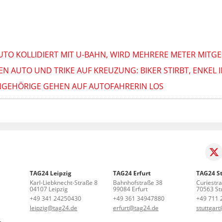
AUTO KOLLIDIERT MIT U-BAHN, WIRD MEHRERE METER MITGE
N AUTO UND TRIKE AUF KREUZUNG: BIKER STIRBT, ENKEL I
: ANGEHÖRIGE GEHEN AUF AUTOFAHRERIN LOS
TAG24 Leipzig
TAG24 Erfurt
TAG24 St
Karl-Liebknecht-Straße 8
Bahnhofstraße 38
Curiestr
04107 Leipzig
99084 Erfurt
70563 Stu
+49 341 24250430
+49 361 34947880
+49 711 
leipzig@tag24.de
erfurt@tag24.de
stuttgar