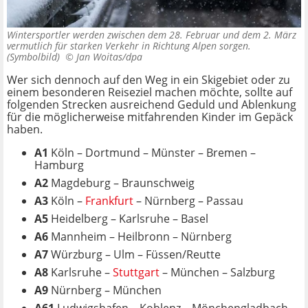
Wintersportler werden zwischen dem 28. Februar und dem 2. März
vermutlich für starken Verkehr in Richtung Alpen sorgen.
(Symbolbild) ©
Jan Woitas/dpa
Wer sich dennoch auf den Weg in ein Skigebiet oder zu
einem besonderen Reiseziel machen möchte, sollte auf
folgenden Strecken ausreichend Geduld und Ablenkung
für die möglicherweise mitfahrenden Kinder im Gepäck
haben.
A1
Köln – Dortmund – Münster – Bremen –
Hamburg
A2
Magdeburg – Braunschweig
A3
Köln –
Frankfurt
– Nürnberg – Passau
A5
Heidelberg – Karlsruhe – Basel
A6
Mannheim – Heilbronn – Nürnberg
A7
Würzburg – Ulm – Füssen/Reutte
A8
Karlsruhe –
Stuttgart
– München – Salzburg
A9
Nürnberg – München