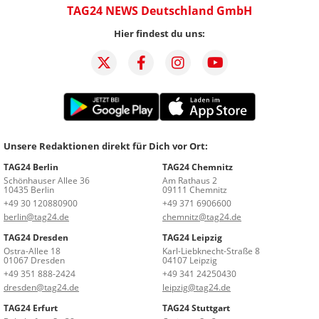
TAG24 NEWS Deutschland GmbH
Hier findest du uns:
Unsere Redaktionen direkt für Dich vor Ort:
TAG24 Berlin
TAG24 Chemnitz
Schönhauser Allee 36
Am Rathaus 2
10435 Berlin
09111 Chemnitz
+49 30 120880900
+49 371 6906600
berlin@tag24.de
chemnitz@tag24.de
TAG24 Dresden
TAG24 Leipzig
Ostra-Allee 18
Karl-Liebknecht-Straße 8
01067 Dresden
04107 Leipzig
+49 351 888-2424
+49 341 24250430
dresden@tag24.de
leipzig@tag24.de
TAG24 Erfurt
TAG24 Stuttgart