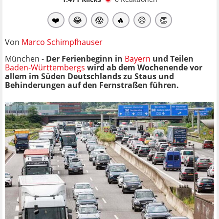
❤️
😂
😱
🔥
😥
👏
Von
Marco Schimpfhauser
München -
Der Ferienbeginn in
Bayern
und Teilen
Baden-Württembergs
wird ab dem Wochenende vor
allem im Süden Deutschlands zu Staus und
Behinderungen auf den Fernstraßen führen.