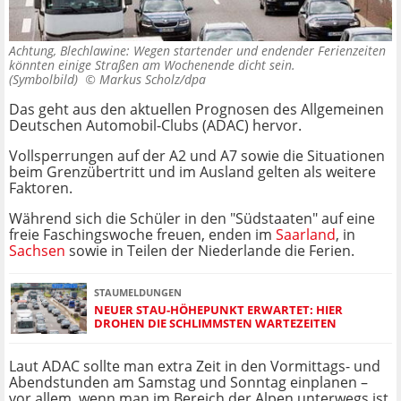
Achtung, Blechlawine: Wegen startender und endender Ferienzeiten
könnten einige Straßen am Wochenende dicht sein.
(Symbolbild) ©
Markus Scholz/dpa
Das geht aus den aktuellen Prognosen des Allgemeinen
Deutschen Automobil-Clubs (ADAC) hervor.
Vollsperrungen auf der A2 und A7 sowie die Situationen
beim Grenzübertritt und im Ausland gelten als weitere
Faktoren.
Während sich die Schüler in den "Südstaaten" auf eine
freie Faschingswoche freuen, enden im
Saarland
, in
Sachsen
sowie in Teilen der
Niederlande die Ferien.
STAUMELDUNGEN
NEUER STAU-HÖHEPUNKT ERWARTET: HIER
DROHEN DIE SCHLIMMSTEN WARTEZEITEN
Laut ADAC sollte man extra Zeit in den Vormittags- und
Abendstunden am Samstag und Sonntag einplanen –
vor allem, wenn man im Bereich der Alpen unterwegs ist.