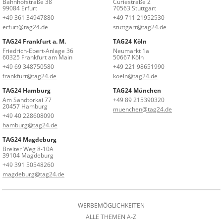
Bahnhofstraße 38
Curiestraße 2
99084 Erfurt
70563 Stuttgart
+49 361 34947880
+49 711 21952530
erfurt@tag24.de
stuttgart@tag24.de
TAG24 Frankfurt a. M.
TAG24 Köln
Friedrich-Ebert-Anlage 36
Neumarkt 1a
60325 Frankfurt am Main
50667 Köln
+49 69 348750580
+49 221 98651990
frankfurt@tag24.de
koeln@tag24.de
TAG24 Hamburg
TAG24 München
Am Sandtorkai 77
+49 89 215390320
20457 Hamburg
muenchen@tag24.de
+49 40 228608090
hamburg@tag24.de
TAG24 Magdeburg
Breiter Weg 8-10A
39104 Magdeburg
+49 391 50548260
magdeburg@tag24.de
WERBEMÖGLICHKEITEN
ALLE THEMEN A-Z