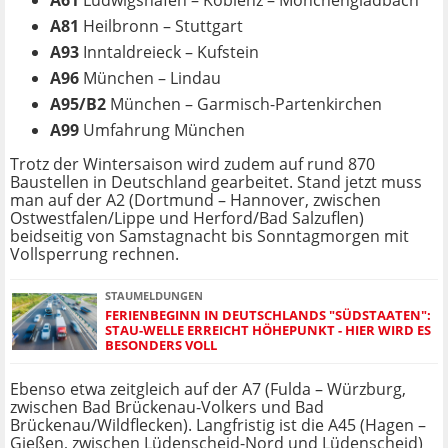
A61
Ludwigshafen – Koblenz – Mönchengladbach
A81
Heilbronn – Stuttgart
A93
Inntaldreieck – Kufstein
A96
München – Lindau
A95/B2
München – Garmisch-Partenkirchen
A99
Umfahrung München
Trotz der Wintersaison wird zudem auf rund 870
Baustellen in Deutschland gearbeitet. Stand jetzt muss
man auf der A2 (Dortmund – Hannover, zwischen
Ostwestfalen/Lippe und Herford/Bad Salzuflen)
beidseitig von Samstagnacht bis Sonntagmorgen mit
Vollsperrung rechnen.
STAUMELDUNGEN
FERIENBEGINN IN DEUTSCHLANDS "SÜDSTAATEN":
STAU-WELLE ERREICHT HÖHEPUNKT - HIER WIRD ES
BESONDERS VOLL
Ebenso etwa zeitgleich auf der A7 (Fulda – Würzburg,
zwischen Bad Brückenau-Volkers und Bad
Brückenau/Wildflecken). Langfristig ist die A45 (Hagen –
Gießen, zwischen Lüdenscheid-Nord und Lüdenscheid)