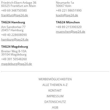
Friedrich-Ebert-Anlage 36
Neumarkt 1a
60325 Frankfurt am Main
50667 Köln
+49 69 348750580
+49 221 98651990
frankfurt@tag24.de
koeln@tag24.de
TAG24 Hamburg
TAG24 München
Am Sandtorkai 77
+49 89 215390320
20457 Hamburg
muenchen@tag24.de
+49 40 228608090
hamburg@tag24.de
TAG24 Magdeburg
Breiter Weg 8-10A
39104 Magdeburg
+49 391 50548260
magdeburg@tag24.de
WERBEMÖGLICHKEITEN
ALLE THEMEN A-Z
KONTAKT
IMPRESSUM
DATENSCHUTZ
AGB