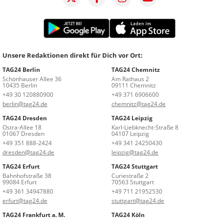
Unsere Redaktionen direkt für Dich vor Ort:
TAG24 Berlin
TAG24 Chemnitz
Schönhauser Allee 36
Am Rathaus 2
10435 Berlin
09111 Chemnitz
+49 30 120880900
+49 371 6906600
berlin@tag24.de
chemnitz@tag24.de
TAG24 Dresden
TAG24 Leipzig
Ostra-Allee 18
Karl-Liebknecht-Straße 8
01067 Dresden
04107 Leipzig
+49 351 888-2424
+49 341 24250430
dresden@tag24.de
leipzig@tag24.de
TAG24 Erfurt
TAG24 Stuttgart
Bahnhofstraße 38
Curiestraße 2
99084 Erfurt
70563 Stuttgart
+49 361 34947880
+49 711 21952530
erfurt@tag24.de
stuttgart@tag24.de
TAG24 Frankfurt a. M.
TAG24 Köln