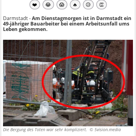
❤️
😂
😱
🔥
😥
👏
Darmstadt -
Am Dienstagmorgen ist in Darmstadt ein
49-jähriger Bauarbeiter bei einem Arbeitsunfall ums
Leben gekommen.
Die Bergung des Toten war sehr kompliziert. ©
5vision.media