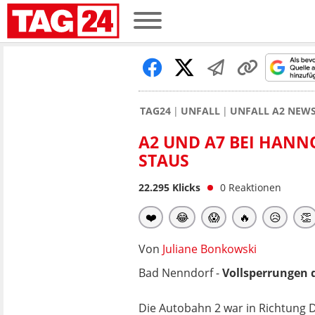
TAG24
UNFALL
UNFALL A2 NEW
A2 UND A7 BEI HANN
STAUS
22.295
Klicks
0
Reaktionen
❤️
😂
😱
🔥
😥
👏
Von
Juliane Bonkowski
Bad Nenndorf -
Vollsperrungen 
Die Autobahn 2 war in Richtung