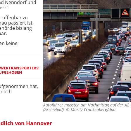
Bad Nenndorf und
errt.
r offenbar zu
u passiert ist,
ehörde bislang
bar.
en keine
HWERTRANSPORTERS:
AUFGEHOBEN
aufgenommen hat,
 noch
Autofahrer mussten am Nachmittag auf der A2 
(Archivbild) ©
Moritz Frankenberg/dpa
üdlich von Hannover