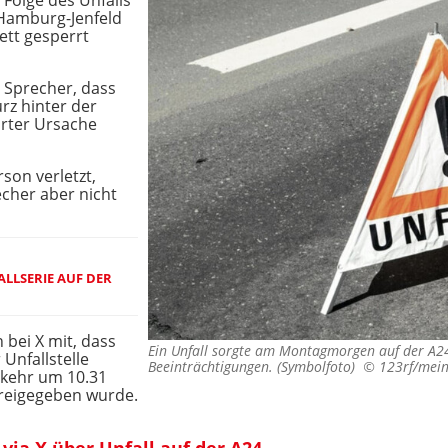
 Folge des Unfalls
 Hamburg-Jenfeld
ett gesperrt
 Sprecher, dass
rz hinter der
ärter Ursache
son verletzt,
echer aber nicht
LLSERIE AUF DER
 bei X mit, dass
Ein Unfall sorgte am Montagmorgen auf der A2
Unfallstelle
Beeinträchtigungen. (Symbolfoto) ©
123rf/mei
rkehr um 10.31
freigegeben wurde.
via X über Unfall auf der A24