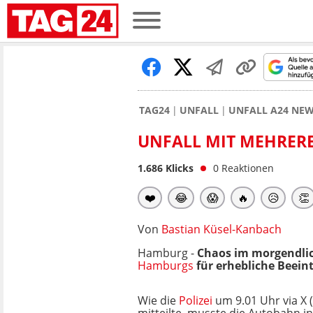
TAG24
UNFALL
UNFALL A24 NE
UNFALL MIT MEHRERE
1.686
Klicks
0
Reaktionen
❤️
😂
😱
🔥
😥
👏
Von
Bastian Küsel-Kanbach
Hamburg -
Chaos im morgendlic
Hamburgs
für erhebliche Beein
Wie die
Polizei
um 9.01 Uhr via X 