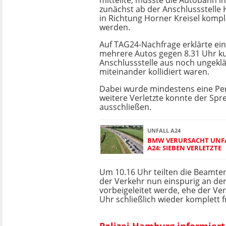
mitteilte, musste die Autobahn in
zunächst ab der Anschlussstelle
in Richtung Horner Kreisel kompl
werden.
Auf TAG24-Nachfrage erklärte ein
mehrere Autos gegen 8.31 Uhr ku
Anschlussstelle aus noch ungekl
miteinander kollidiert waren.
Dabei wurde mindestens eine Per
weitere Verletzte konnte der Spr
ausschließen.
UNFALL A24
BMW VERURSACHT UNFA
A24: SIEBEN VERLETZTE
Um 10.16 Uhr teilten die Beamten
der Verkehr nun einspurig an der 
vorbeigeleitet werde, ehe der Ve
Uhr schließlich wieder komplett 
Polizei Hamburg informiert 