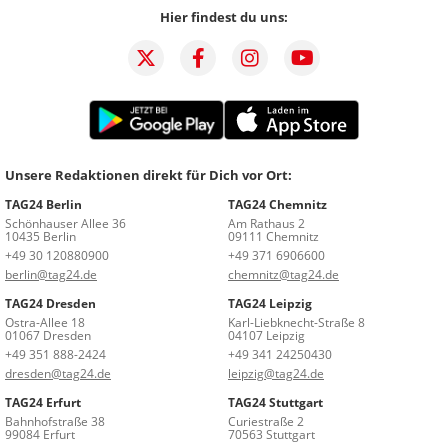
Hier findest du uns:
Unsere Redaktionen direkt für Dich vor Ort:
TAG24 Berlin
TAG24 Chemnitz
Schönhauser Allee 36
Am Rathaus 2
10435 Berlin
09111 Chemnitz
+49 30 120880900
+49 371 6906600
berlin@tag24.de
chemnitz@tag24.de
TAG24 Dresden
TAG24 Leipzig
Ostra-Allee 18
Karl-Liebknecht-Straße 8
01067 Dresden
04107 Leipzig
+49 351 888-2424
+49 341 24250430
dresden@tag24.de
leipzig@tag24.de
TAG24 Erfurt
TAG24 Stuttgart
Bahnhofstraße 38
Curiestraße 2
99084 Erfurt
70563 Stuttgart