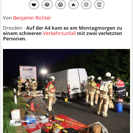
❤️
😂
😱
🔥
😥
👏
Von
Benjamin Richter
Dresden -
Auf der A4 kam es am Montagmorgen zu
einem schweren
Verkehrsunfall
mit zwei verletzten
Personen.