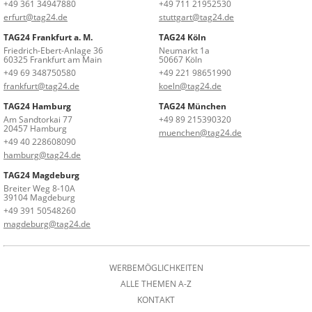
+49 361 34947880
+49 711 21952530
erfurt@tag24.de
stuttgart@tag24.de
TAG24 Frankfurt a. M.
TAG24 Köln
Friedrich-Ebert-Anlage 36
Neumarkt 1a
60325 Frankfurt am Main
50667 Köln
+49 69 348750580
+49 221 98651990
frankfurt@tag24.de
koeln@tag24.de
TAG24 Hamburg
TAG24 München
Am Sandtorkai 77
+49 89 215390320
20457 Hamburg
muenchen@tag24.de
+49 40 228608090
hamburg@tag24.de
TAG24 Magdeburg
Breiter Weg 8-10A
39104 Magdeburg
+49 391 50548260
magdeburg@tag24.de
WERBEMÖGLICHKEITEN
ALLE THEMEN A-Z
KONTAKT