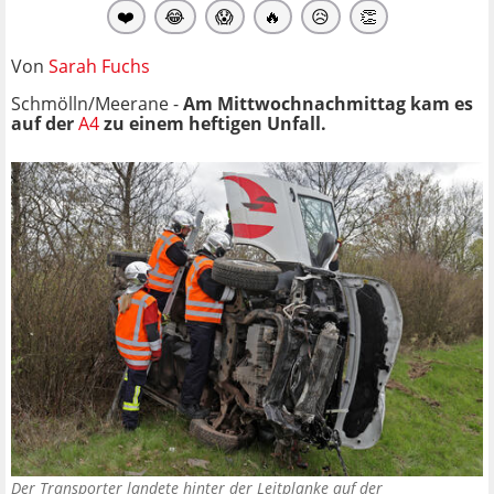
❤️
😂
😱
🔥
😥
👏
Von
Sarah Fuchs
Schmölln/Meerane -
Am Mittwochnachmittag kam es
auf der
A4
zu einem heftigen Unfall.
Der Transporter landete hinter der Leitplanke auf der