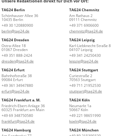
Unsere Redaktionen direkt für Dich vor Ort:
TAG24 Berlin
TAG24 Chemnitz
Schönhauser Allee 36
Am Rathaus 2
10435 Berlin
09111 Chemnitz
+49 30 120880900
+49 371 6906600
berlin@tag24.de
chemnitz@tag24.de
TAG24 Dresden
TAG24 Leipzig
Ostra-Allee 18
Karl-Liebknecht-Straße 8
01067 Dresden
04107 Leipzig
+49 351 888-2424
+49 341 24250430
dresden@tag24.de
leipzig@tag24.de
TAG24 Erfurt
TAG24 Stuttgart
Bahnhofstraße 38
Curiestraße 2
99084 Erfurt
70563 Stuttgart
+49 361 34947880
+49 711 21952530
erfurt@tag24.de
stuttgart@tag24.de
TAG24 Frankfurt a. M.
TAG24 Köln
Friedrich-Ebert-Anlage 36
Neumarkt 1a
60325 Frankfurt am Main
50667 Köln
+49 69 348750580
+49 221 98651990
frankfurt@tag24.de
koeln@tag24.de
TAG24 Hamburg
TAG24 München
Am Sandtorkai 77
+49 89 215390320