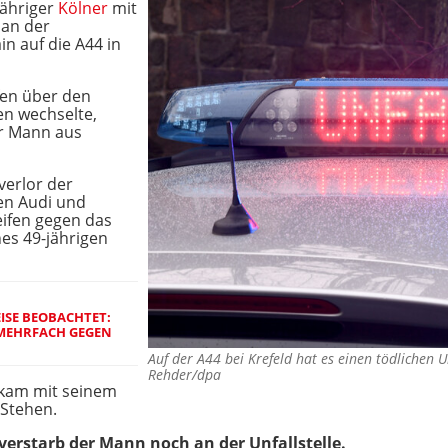
jähriger
Kölner
mit
 an der
in auf die A44 in
fen über den
en wechselte,
er Mann aus
verlor der
nen Audi und
eifen gegen das
es 49-jährigen
SE BEOBACHTET:
MEHRFACH GEGEN
Auf der A44 bei Krefeld hat es einen tödlichen 
Rehder/dpa
 kam mit seinem
 Stehen.
verstarb der Mann noch an der Unfallstelle.