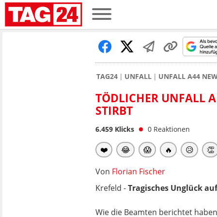
TAG24
UNFALL
UNFALL A44 NE
TÖDLICHER UNFALL A
STIRBT
6.459
Klicks
0
Reaktionen
❤️
😂
😱
🔥
😥
👏
Von
Florian Fischer
Krefeld -
Tragisches Unglück au
Wie die Beamten berichtet haben