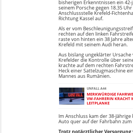
bisherigen Erkenntnissen ein 42-
seinem Porsche gegen 18.35 Uhr
Anschlussstelle Krefeld-Fichtenha
Richtung Kassel auf.
Als er vom Beschleunigungsstrei
rechten auf den linken Fahrstreif
raste von hinten ein 38 Jahre alt
Krefeld mit seinem Audi heran.
Aus bislang ungeklärter Ursache 
Krefelder die Kontrolle über sei
krachte auf dem rechten Fahrstr
Heck einer Sattelzugmaschine ein
Mannes aus Rumänien.
UNFALL A44
MERKWÜRDIGE FAHRWEI
VW-FAHRERIN KRACHT 
LEITPLANKE
Im Anschluss kam der 38-Jährige
Auto quer auf der Fahrbahn zum
Trotz notärztlicher Versorgung 