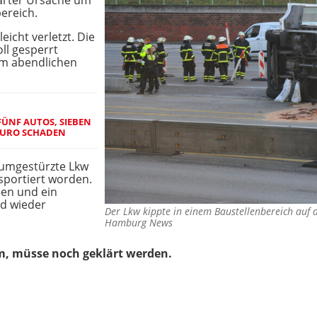
ärter Ursache um
ereich.
icht verletzt. Die
ll gesperrt
im abendlichen
FÜNF AUTOS, SIEBEN
 EURO SCHADEN
r umgestürzte Lkw
sportiert worden.
den und ein
nd wieder
Der Lkw kippte in einem Baustellenbereich auf 
Hamburg News
m, müsse noch geklärt werden.
: