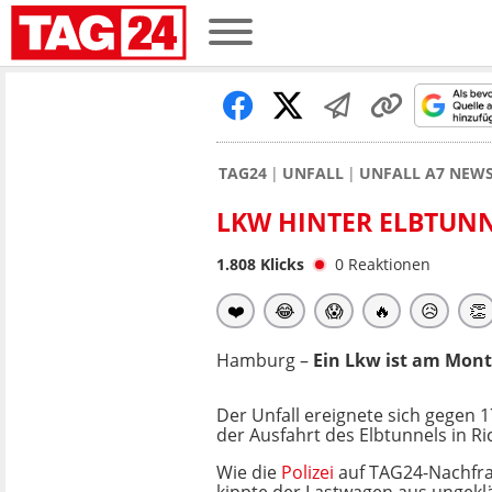
TAG24
UNFALL
UNFALL A7 NEW
LKW HINTER ELBTUNN
1.808
Klicks
0
Reaktionen
❤️
😂
😱
🔥
😥
👏
Hamburg –
Ein Lkw ist am Mont
Der Unfall ereignete sich gegen 1
der Ausfahrt des Elbtunnels in R
Wie die
Polizei
auf TAG24-Nachfrag