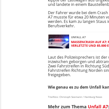
kippte der Lastwagen aus ungekl
und landete in einem Baustellenb
Der Fahrer wurde bei dem Crash le
A7 musste für etwa 20 Minuten vo
werden. Es kam zu langen Staus 
Berufsverkehr.
UNFALL A7
MASSENCRASH AUF A7: 
VERLETZTE UND 85.000
Laut des Polizeisprechers ist de
inzwischen geborgen und abtran
Zwei Fahrstreifen in Richtung Sü
Fahrstreifen Richtung Norden si
freigegeben.
Wie genau es zu dem Unfall ka
Titelfoto: Christoph Seemann / Hamburg News
Mehr zum Thema
Unfall A7