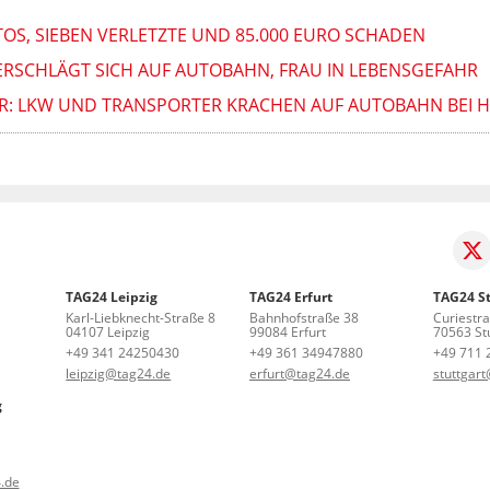
OS, SIEBEN VERLETZTE UND 85.000 EURO SCHADEN
ERSCHLÄGT SICH AUF AUTOBAHN, FRAU IN LEBENSGEFAHR
HR: LKW UND TRANSPORTER KRACHEN AUF AUTOBAHN BEI
TAG24 Leipzig
TAG24 Erfurt
TAG24 St
Karl-Liebknecht-Straße 8
Bahnhofstraße 38
Curiestr
04107 Leipzig
99084 Erfurt
70563 Stu
+49 341 24250430
+49 361 34947880
+49 711 
leipzig@tag24.de
erfurt@tag24.de
stuttgar
g
.de