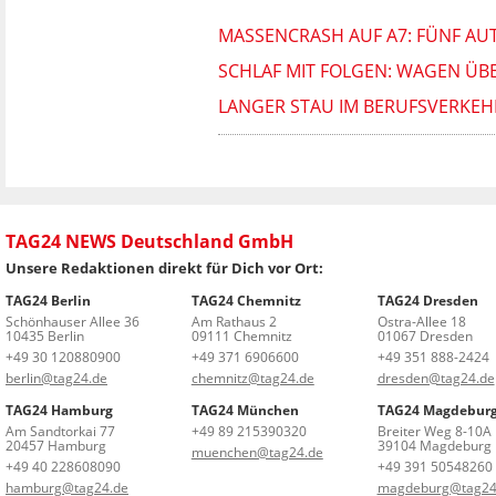
MASSENCRASH AUF A7: FÜNF AUT
SCHLAF MIT FOLGEN: WAGEN ÜB
LANGER STAU IM BERUFSVERKE
TAG24 NEWS Deutschland GmbH
Unsere Redaktionen direkt für Dich vor Ort:
TAG24 Berlin
TAG24 Chemnitz
TAG24 Dresden
Schönhauser Allee 36
Am Rathaus 2
Ostra-Allee 18
10435 Berlin
09111 Chemnitz
01067 Dresden
+49 30 120880900
+49 371 6906600
+49 351 888-2424
berlin@tag24.de
chemnitz@tag24.de
dresden@tag24.de
TAG24 Hamburg
TAG24 München
TAG24 Magdebur
Am Sandtorkai 77
+49 89 215390320
Breiter Weg 8-10A
20457 Hamburg
39104 Magdeburg
muenchen@tag24.de
+49 40 228608090
+49 391 50548260
hamburg@tag24.de
magdeburg@tag24