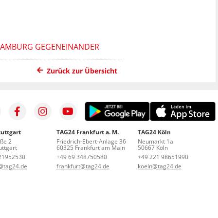
 HAMBURG GEGENEINANDER
Zurück zur Übersicht
uttgart
TAG24 Frankfurt a. M.
TAG24 Köln
aße 2
Friedrich-Ebert-Anlage 36
Neumarkt 1a
ttgart
60325 Frankfurt am Main
50667 Köln
21952530
+49 69 348750580
+49 221 98651990
t@tag24.de
frankfurt@tag24.de
koeln@tag24.de