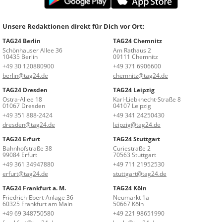
Unsere Redaktionen direkt für Dich vor Ort:
TAG24 Berlin
TAG24 Chemnitz
Schönhauser Allee 36
Am Rathaus 2
10435 Berlin
09111 Chemnitz
+49 30 120880900
+49 371 6906600
berlin@tag24.de
chemnitz@tag24.de
TAG24 Dresden
TAG24 Leipzig
Ostra-Allee 18
Karl-Liebknecht-Straße 8
01067 Dresden
04107 Leipzig
+49 351 888-2424
+49 341 24250430
dresden@tag24.de
leipzig@tag24.de
TAG24 Erfurt
TAG24 Stuttgart
Bahnhofstraße 38
Curiestraße 2
99084 Erfurt
70563 Stuttgart
+49 361 34947880
+49 711 21952530
erfurt@tag24.de
stuttgart@tag24.de
TAG24 Frankfurt a. M.
TAG24 Köln
Friedrich-Ebert-Anlage 36
Neumarkt 1a
60325 Frankfurt am Main
50667 Köln
+49 69 348750580
+49 221 98651990