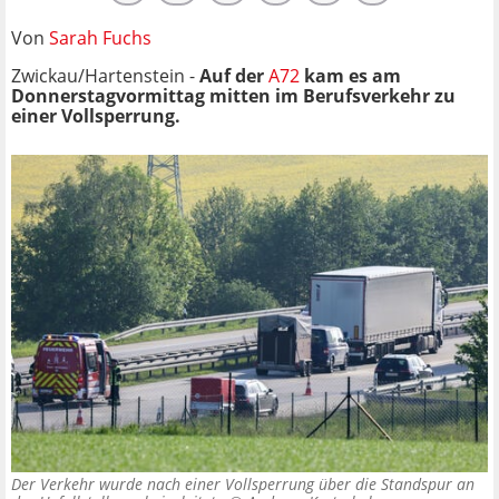
Von
Sarah Fuchs
Zwickau/Hartenstein -
Auf der
A72
kam es am
Donnerstagvormittag mitten im Berufsverkehr zu
einer Vollsperrung.
Der Verkehr wurde nach einer Vollsperrung über die Standspur an