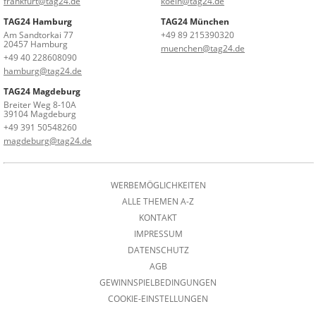
frankfurt@tag24.de
koeln@tag24.de
TAG24 Hamburg
TAG24 München
Am Sandtorkai 77
+49 89 215390320
20457 Hamburg
muenchen@tag24.de
+49 40 228608090
hamburg@tag24.de
TAG24 Magdeburg
Breiter Weg 8-10A
39104 Magdeburg
+49 391 50548260
magdeburg@tag24.de
WERBEMÖGLICHKEITEN
ALLE THEMEN A-Z
KONTAKT
IMPRESSUM
DATENSCHUTZ
AGB
GEWINNSPIELBEDINGUNGEN
COOKIE-EINSTELLUNGEN