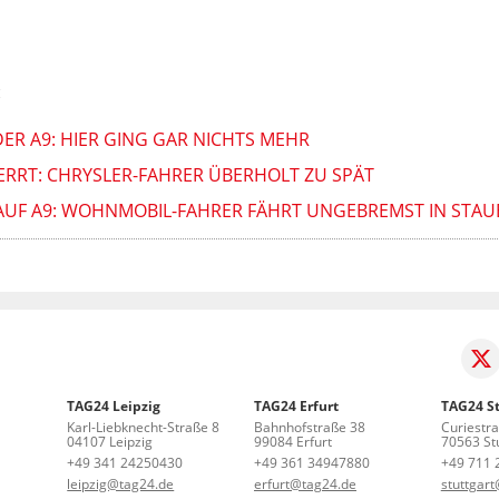
:
ER A9: HIER GING GAR NICHTS MEHR
ERRT: CHRYSLER-FAHRER ÜBERHOLT ZU SPÄT
AUF A9: WOHNMOBIL-FAHRER FÄHRT UNGEBREMST IN STA
TAG24 Leipzig
TAG24 Erfurt
TAG24 St
Karl-Liebknecht-Straße 8
Bahnhofstraße 38
Curiestr
04107 Leipzig
99084 Erfurt
70563 Stu
+49 341 24250430
+49 361 34947880
+49 711 
leipzig@tag24.de
erfurt@tag24.de
stuttgar