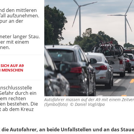
d den mittleren
fall aufzunehmen.
Spur an der
ometer langer Stau.
er mit einem
hnen.
SICH AUF A9
I MENSCHEN
Anschlussstelle
 Gefahr durch ein
dem rechten
Autofahrer müssen auf der A9 mit einem Zeitver
fen bestehen. Die
(Symbolfoto) ©
Daniel Vogl/dpa
st ab dem Kreuz
t die Autofahrer, an beide Unfallstellen und an das Stau