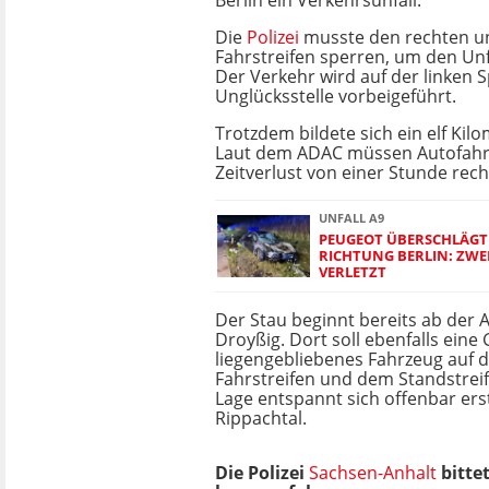
Berlin ein Verkehrsunfall.
Die
Polizei
musste den rechten un
Fahrstreifen sperren, um den Un
Der Verkehr wird auf der linken 
Unglücksstelle vorbeigeführt.
Trotzdem bildete sich ein elf Kil
Laut dem ADAC müssen Autofahr
Zeitverlust von einer Stunde rec
UNFALL A9
PEUGEOT ÜBERSCHLÄGT 
RICHTUNG BERLIN: ZWE
VERLETZT
Der Stau beginnt bereits ab der 
Droyßig. Dort soll ebenfalls eine
liegengebliebenes Fahrzeug auf 
Fahrstreifen und dem Standstrei
Lage entspannt sich offenbar er
Rippachtal.
Die Polizei
Sachsen-Anhalt
bitte