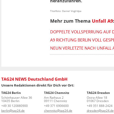
heranzufahren.
Titelfoto: Daniel Vogl/dpa
Mehr zum Thema
Unfall A9
DOPPELTE VOLLSPERRUNG AUF D
A9 RICHTUNG BERLIN VOLL GESP
NEUN VERLETZTE NACH UNFALL 
TAG24 NEWS Deutschland GmbH
Unsere Redaktionen direkt für Dich vor Ort:
TAG24 Berlin
TAG24 Chemnitz
TAG24 Dresden
Schönhauser Allee 36
Am Rathaus 2
Ostra-Allee 18
10435 Berlin
09111 Chemnitz
01067 Dresden
+49 30 120880900
+49 371 6906600
+49 351 888-2424
berlin@tag24.de
chemnitz@tag24.de
dresden@tag24.de