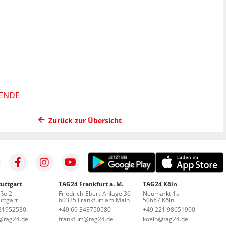
UENDE
Zurück zur Übersicht
uttgart
TAG24 Frankfurt a. M.
TAG24 Köln
aße 2
Friedrich-Ebert-Anlage 36
Neumarkt 1a
ttgart
60325 Frankfurt am Main
50667 Köln
21952530
+49 69 348750580
+49 221 98651990
t@tag24.de
frankfurt@tag24.de
koeln@tag24.de