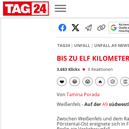
TAG24
UNFALL
UNFALL A9 NEW
BIS ZU ELF KILOMETE
3.683
Klicks
0
Reaktionen
❤️
😂
😱
🔥
😥
👏
Von
Tamina Porada
Weißenfels -
Auf der
A9
südwest
Zwischen Weißenfels und dem Ra
Pörstental-Ost ereignete sich in 