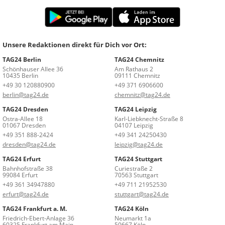
Unsere Redaktionen direkt für Dich vor Ort:
TAG24 Berlin
TAG24 Chemnitz
Schönhauser Allee 36
Am Rathaus 2
10435 Berlin
09111 Chemnitz
+49 30 120880900
+49 371 6906600
berlin@tag24.de
chemnitz@tag24.de
TAG24 Dresden
TAG24 Leipzig
Ostra-Allee 18
Karl-Liebknecht-Straße 8
01067 Dresden
04107 Leipzig
+49 351 888-2424
+49 341 24250430
dresden@tag24.de
leipzig@tag24.de
TAG24 Erfurt
TAG24 Stuttgart
Bahnhofstraße 38
Curiestraße 2
99084 Erfurt
70563 Stuttgart
+49 361 34947880
+49 711 21952530
erfurt@tag24.de
stuttgart@tag24.de
TAG24 Frankfurt a. M.
TAG24 Köln
Friedrich-Ebert-Anlage 36
Neumarkt 1a
60325 Frankfurt am Main
50667 Köln