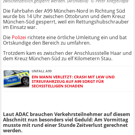
zwischenzeitlich gesperrt werden. (Archivbild) ©
Peter Kneffel/dpa
Die Fahrbahn der A99 München-Nord in Richtung Süd
wurde bis 14 Uhr zwischen Ottobrunn und dem Kreuz
München-Süd gesperrt, weil ein Rettungshubschrauber
im Einsatz war.
Die
Polizei
richtete eine örtliche Umleitung ein und bat
Ortskundige den Bereich zu umfahren.
Trotzdem kam es zwischen der Anschlussstelle Haar und
dem Kreuz München-Süd zu elf Kilometern Stau.
UNFALL A99
EIN MANN VERLETZT: CRASH MIT LKW UND
STREUFAHRZEUG AUF A99 SORGT FÜR
SECHSSTELLIGEN SCHADEN
Laut ADAC brauchen Verkehrsteilnehmer auf diesem
Abschnitt nun besonders viel Geduld: Am Vormittag
musste mit rund einer Stunde Zeitverlust gerechnet
werden.