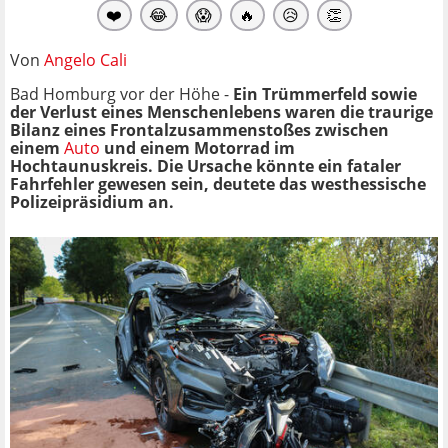
❤️
😂
😱
🔥
😥
👏
Von
Angelo Cali
Bad Homburg vor der Höhe -
Ein Trümmerfeld sowie
der Verlust eines Menschenlebens waren die traurige
Bilanz eines Frontalzusammenstoßes zwischen
einem
Auto
und einem Motorrad im
Hochtaunuskreis. Die Ursache könnte ein fataler
Fahrfehler gewesen sein, deutete das westhessische
Polizeipräsidium an.