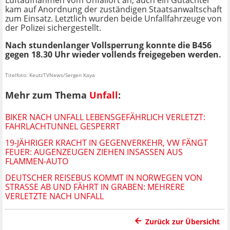
Luftaufnahmen vom Unfallort an, auch ein Gutachter
kam auf Anordnung der zuständigen Staatsanwaltschaft
zum Einsatz. Letztlich wurden beide Unfallfahrzeuge von
der Polizei sichergestellt.
Nach stundenlanger Vollsperrung konnte die B456
gegen 18.30 Uhr wieder vollends freigegeben werden.
Titelfoto: KeutzTVNews/Sergen Kaya
Mehr zum Thema
Unfall
:
BIKER NACH UNFALL LEBENSGEFÄHRLICH VERLETZT:
FAHRLACHTUNNEL GESPERRT
19-JÄHRIGER KRACHT IN GEGENVERKEHR, VW FÄNGT
FEUER: AUGENZEUGEN ZIEHEN INSASSEN AUS
FLAMMEN-AUTO
DEUTSCHER REISEBUS KOMMT IN NORWEGEN VON
STRASSE AB UND FÄHRT IN GRABEN: MEHRERE V
ERLETZTE NACH UNFALL
Zurück zur Übersicht