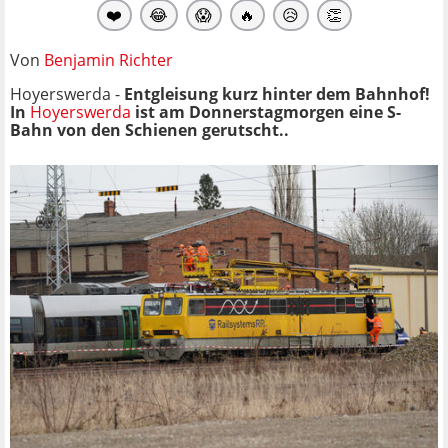
❤️
😂
😱
🔥
😥
👏
Von
Benjamin Richter
Hoyerswerda -
Entgleisung kurz hinter dem Bahnhof!
In
Hoyerswerda
ist am Donnerstagmorgen eine S-
Bahn von den Schienen gerutscht..