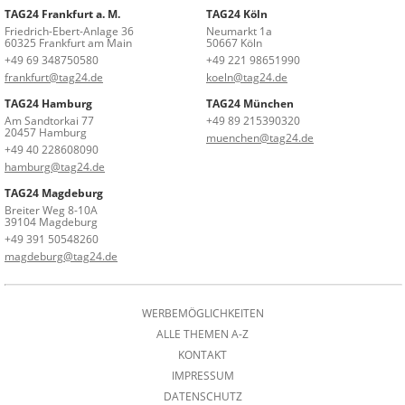
TAG24 Frankfurt a. M.
TAG24 Köln
Friedrich-Ebert-Anlage 36
Neumarkt 1a
60325 Frankfurt am Main
50667 Köln
+49 69 348750580
+49 221 98651990
frankfurt@tag24.de
koeln@tag24.de
TAG24 Hamburg
TAG24 München
Am Sandtorkai 77
+49 89 215390320
20457 Hamburg
muenchen@tag24.de
+49 40 228608090
hamburg@tag24.de
TAG24 Magdeburg
Breiter Weg 8-10A
39104 Magdeburg
+49 391 50548260
magdeburg@tag24.de
WERBEMÖGLICHKEITEN
ALLE THEMEN A-Z
KONTAKT
IMPRESSUM
DATENSCHUTZ