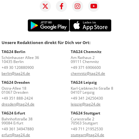
Unsere Redaktionen direkt für Dich vor Ort:
TAG24 Berlin
TAG24 Chemnitz
Schönhauser Allee 36
Am Rathaus 2
10435 Berlin
09111 Chemnitz
+49 30 120880900
+49 371 6906600
berlin@tag24.de
chemnitz@tag24.de
TAG24 Dresden
TAG24 Leipzig
Ostra-Allee 18
Karl-Liebknecht-Straße 8
01067 Dresden
04107 Leipzig
+49 351 888-2424
+49 341 24250430
dresden@tag24.de
leipzig@tag24.de
TAG24 Erfurt
TAG24 Stuttgart
Bahnhofstraße 38
Curiestraße 2
99084 Erfurt
70563 Stuttgart
+49 361 34947880
+49 711 21952530
erfurt@tag24.de
stuttgart@tag24.de