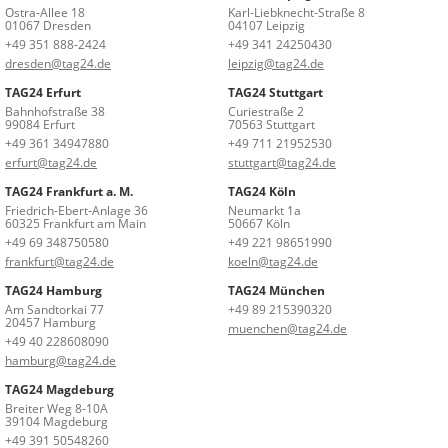
Ostra-Allee 18
Karl-Liebknecht-Straße 8
01067 Dresden
04107 Leipzig
+49 351 888-2424
+49 341 24250430
dresden@tag24.de
leipzig@tag24.de
TAG24 Erfurt
TAG24 Stuttgart
Bahnhofstraße 38
Curiestraße 2
99084 Erfurt
70563 Stuttgart
+49 361 34947880
+49 711 21952530
erfurt@tag24.de
stuttgart@tag24.de
TAG24 Frankfurt a. M.
TAG24 Köln
Friedrich-Ebert-Anlage 36
Neumarkt 1a
60325 Frankfurt am Main
50667 Köln
+49 69 348750580
+49 221 98651990
frankfurt@tag24.de
koeln@tag24.de
TAG24 Hamburg
TAG24 München
Am Sandtorkai 77
+49 89 215390320
20457 Hamburg
muenchen@tag24.de
+49 40 228608090
hamburg@tag24.de
TAG24 Magdeburg
Breiter Weg 8-10A
39104 Magdeburg
+49 391 50548260