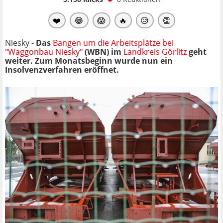
❤️
😂
😱
🔥
😥
👏
Niesky -
Das
Bangen um die Arbeitsplätze bei
"Waggonbau Niesky"
(WBN)
im
Landkreis Görlitz
geht
weiter. Zum Monatsbeginn wurde nun ein
Insolvenzverfahren eröffnet.